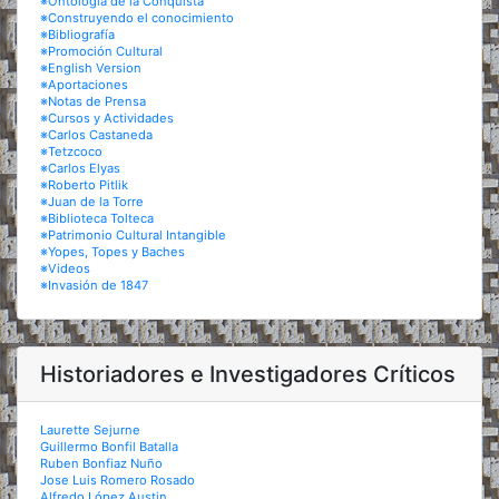
※Ontología de la Conquista
※Construyendo el conocimiento
※Bibliografía
※Promoción Cultural
※English Version
※Aportaciones
※Notas de Prensa
※Cursos y Actividades
※Carlos Castaneda
※Tetzcoco
※Carlos Elyas
※Roberto Pitlik
※Juan de la Torre
※Biblioteca Tolteca
※Patrimonio Cultural Intangible
※Yopes, Topes y Baches
※Videos
※Invasión de 1847
Historiadores e Investigadores Críticos
Laurette Sejurne
Guillermo Bonfil Batalla
Ruben Bonfiaz Nuño
Jose Luis Romero Rosado
Alfredo López Austin