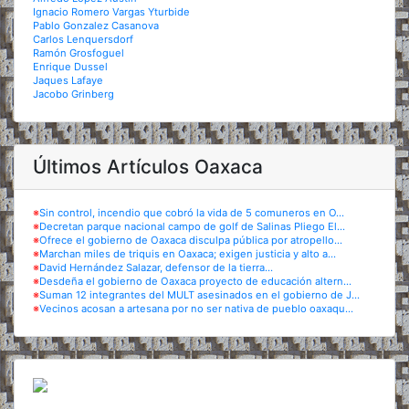
Ignacio Romero Vargas Yturbide
Pablo Gonzalez Casanova
Carlos Lenquersdorf
Ramón Grosfoguel
Enrique Dussel
Jaques Lafaye
Jacobo Grinberg
Últimos Artículos Oaxaca
※
Sin control, incendio que cobró la vida de 5 comuneros en O...
※
Decretan parque nacional campo de golf de Salinas Pliego El...
※
Ofrece el gobierno de Oaxaca disculpa pública por atropello...
※
Marchan miles de triquis en Oaxaca; exigen justicia y alto a...
※
David Hernández Salazar, defensor de la tierra...
※
Desdeña el gobierno de Oaxaca proyecto de educación altern...
※
Suman 12 integrantes del MULT asesinados en el gobierno de J...
※
Vecinos acosan a artesana por no ser nativa de pueblo oaxaqu...