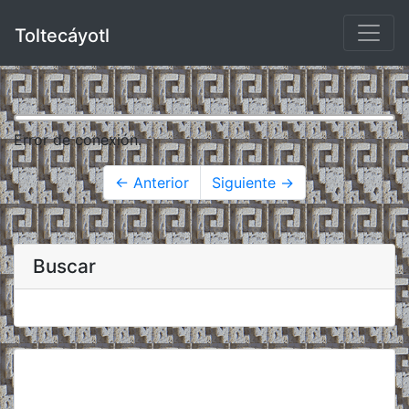
Toltecáyotl
Error de conexión.
← Anterior
Siguiente →
Buscar