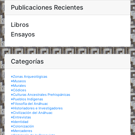
Publicaciones Recientes
Libros
Ensayos
Categorías
※Zonas Arqueológicas
※Museos
※Murales
※Códices
※Culturas Ancestrales Prehispánicas
※Pueblos Indígenas
※Filosofía del Anáhuac
※Historiadores e Investigadores
※Civilización del Anáhuac
※Entrevistas
※Identidad
※Colonización
※Mercaderes