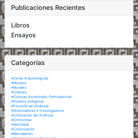
Publicaciones Recientes
Libros
Ensayos
Categorías
※Zonas Arqueológicas
※Museos
※Murales
※Códices
※Culturas Ancestrales Prehispánicas
※Pueblos Indígenas
※Filosofía del Anáhuac
※Historiadores e Investigadores
※Civilización del Anáhuac
※Entrevistas
※Identidad
※Colonización
※Mercaderes