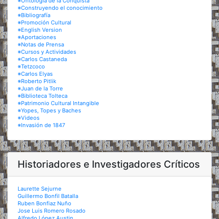
※Ontología de la Conquista
※Construyendo el conocimiento
※Bibliografía
※Promoción Cultural
※English Version
※Aportaciones
※Notas de Prensa
※Cursos y Actividades
※Carlos Castaneda
※Tetzcoco
※Carlos Elyas
※Roberto Pitlik
※Juan de la Torre
※Biblioteca Tolteca
※Patrimonio Cultural Intangible
※Yopes, Topes y Baches
※Videos
※Invasión de 1847
Historiadores e Investigadores Críticos
Laurette Sejurne
Guillermo Bonfil Batalla
Ruben Bonfiaz Nuño
Jose Luis Romero Rosado
Alfredo López Austin