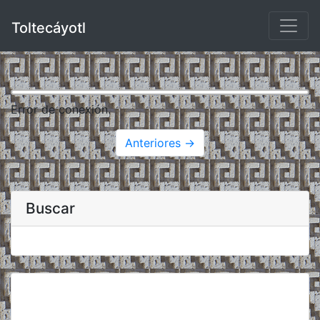
Toltecáyotl
Error de conexión.
Anteriores →
Buscar