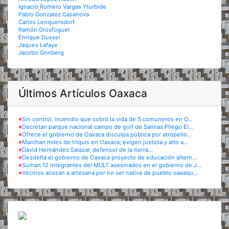
Ignacio Romero Vargas Yturbide
Pablo Gonzalez Casanova
Carlos Lenquersdorf
Ramón Grosfoguel
Enrique Dussel
Jaques Lafaye
Jacobo Grinberg
Últimos Artículos Oaxaca
※
Sin control, incendio que cobró la vida de 5 comuneros en O...
※
Decretan parque nacional campo de golf de Salinas Pliego El...
※
Ofrece el gobierno de Oaxaca disculpa pública por atropello...
※
Marchan miles de triquis en Oaxaca; exigen justicia y alto a...
※
David Hernández Salazar, defensor de la tierra...
※
Desdeña el gobierno de Oaxaca proyecto de educación altern...
※
Suman 12 integrantes del MULT asesinados en el gobierno de J...
※
Vecinos acosan a artesana por no ser nativa de pueblo oaxaqu...