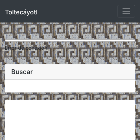
Toltecáyotl
Error de conexión.
Buscar