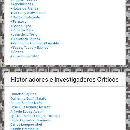
※Aportaciones
※Notas de Prensa
※Cursos y Actividades
※Carlos Castaneda
※Tetzcoco
※Carlos Elyas
※Roberto Pitlik
※Juan de la Torre
※Biblioteca Tolteca
※Patrimonio Cultural Intangible
※Yopes, Topes y Baches
※Videos
※Invasión de 1847
Historiadores e Investigadores Críticos
Laurette Sejurne
Guillermo Bonfil Batalla
Ruben Bonfiaz Nuño
Jose Luis Romero Rosado
Alfredo López Austin
Ignacio Romero Vargas Yturbide
Pablo Gonzalez Casanova
Carlos Lenquersdorf
Ramón Grosfoguel