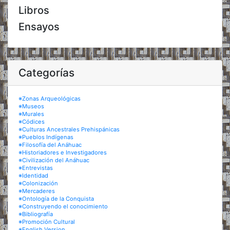
Libros
Ensayos
Categorías
※Zonas Arqueológicas
※Museos
※Murales
※Códices
※Culturas Ancestrales Prehispánicas
※Pueblos Indígenas
※Filosofía del Anáhuac
※Historiadores e Investigadores
※Civilización del Anáhuac
※Entrevistas
※Identidad
※Colonización
※Mercaderes
※Ontología de la Conquista
※Construyendo el conocimiento
※Bibliografía
※Promoción Cultural
※English Version