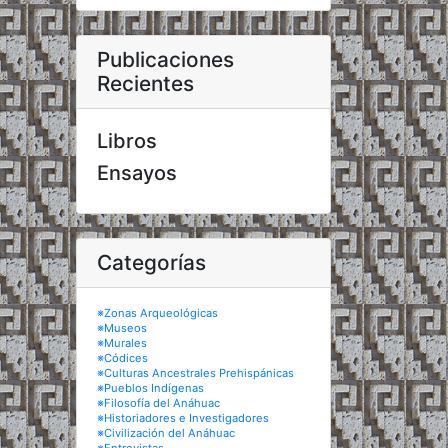
Publicaciones
Recientes
Libros
Ensayos
Categorías
※Zonas Arqueológicas
※Museos
※Murales
※Códices
※Culturas Ancestrales Prehispánicas
※Pueblos Indígenas
※Filosofía del Anáhuac
※Historiadores e Investigadores
※Civilización del Anáhuac