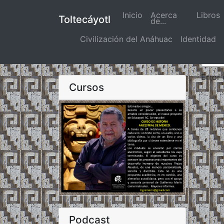
Inicio
(actual)
Acerca
Libros
Toltecáyotl
de...
Civilización del Anáhuac
Identidad
Error
Cursos
Podcast