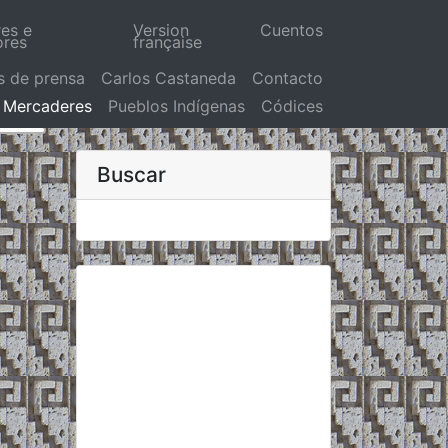
res e
Version
Cuentos
ores
française
s de prensa
Carlos Castaneda
Contacto
Mercaderes
Pueblos Indígenas
Códices
Buscar