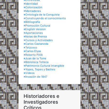
※Entrevistas
※Identidad
※Colonización
※Mercaderes
※Ontología de la Conquista
※Construyendo el conocimiento
※Bibliografía
※Promoción Cultural
※English Version
※Aportaciones
※Notas de Prensa
※Cursos y Actividades
※Carlos Castaneda
※Tetzcoco
※Carlos Elyas
※Roberto Pitlik
※Juan de la Torre
※Biblioteca Tolteca
※Patrimonio Cultural Intangible
※Yopes, Topes y Baches
※Videos
※Invasión de 1847
Historiadores e
Investigadores
Críticos