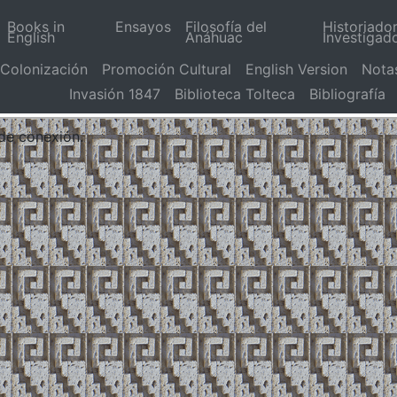
Books in
Ensayos
Filosofía del
Historiado
English
Anáhuac
Investigad
Colonización
Promoción Cultural
English Version
Nota
Invasión 1847
Biblioteca Tolteca
Bibliografía
 de conexión.