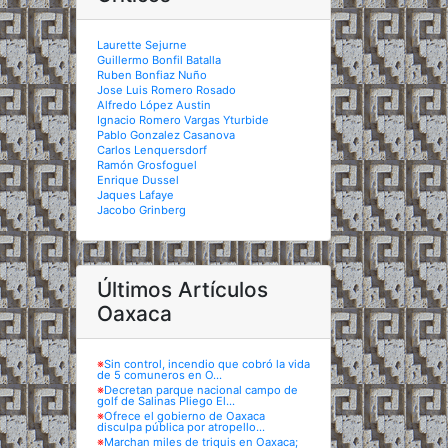
Laurette Sejurne
Guillermo Bonfil Batalla
Ruben Bonfiaz Nuño
Jose Luis Romero Rosado
Alfredo López Austin
Ignacio Romero Vargas Yturbide
Pablo Gonzalez Casanova
Carlos Lenquersdorf
Ramón Grosfoguel
Enrique Dussel
Jaques Lafaye
Jacobo Grinberg
Últimos Artículos
Oaxaca
※
Sin control, incendio que cobró la vida
de 5 comuneros en O...
※
Decretan parque nacional campo de
golf de Salinas Pliego El...
※
Ofrece el gobierno de Oaxaca
disculpa pública por atropello...
※
Marchan miles de triquis en Oaxaca;