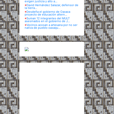
exigen justicia y alto a...
※
David Hernández Salazar, defensor de
la tierra...
※
Desdeña el gobierno de Oaxaca
proyecto de educación altern...
※
Suman 12 integrantes del MULT
asesinados en el gobierno de J...
※
Vecinos acosan a artesana por no ser
nativa de pueblo oaxaqu...