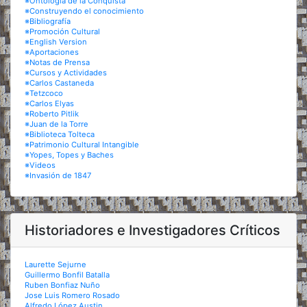
※Ontología de la Conquista
※Construyendo el conocimiento
※Bibliografía
※Promoción Cultural
※English Version
※Aportaciones
※Notas de Prensa
※Cursos y Actividades
※Carlos Castaneda
※Tetzcoco
※Carlos Elyas
※Roberto Pitlik
※Juan de la Torre
※Biblioteca Tolteca
※Patrimonio Cultural Intangible
※Yopes, Topes y Baches
※Videos
※Invasión de 1847
Historiadores e Investigadores Críticos
Laurette Sejurne
Guillermo Bonfil Batalla
Ruben Bonfiaz Nuño
Jose Luis Romero Rosado
Alfredo López Austin