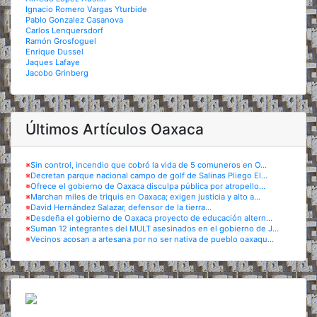
Ignacio Romero Vargas Yturbide
Pablo Gonzalez Casanova
Carlos Lenquersdorf
Ramón Grosfoguel
Enrique Dussel
Jaques Lafaye
Jacobo Grinberg
Últimos Artículos Oaxaca
※
Sin control, incendio que cobró la vida de 5 comuneros en O...
※
Decretan parque nacional campo de golf de Salinas Pliego El...
※
Ofrece el gobierno de Oaxaca disculpa pública por atropello...
※
Marchan miles de triquis en Oaxaca; exigen justicia y alto a...
※
David Hernández Salazar, defensor de la tierra...
※
Desdeña el gobierno de Oaxaca proyecto de educación altern...
※
Suman 12 integrantes del MULT asesinados en el gobierno de J...
※
Vecinos acosan a artesana por no ser nativa de pueblo oaxaqu...