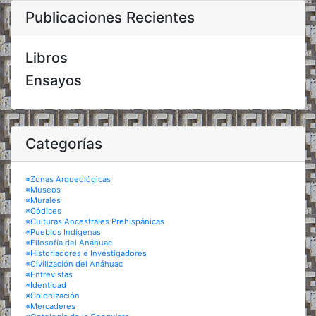
Publicaciones Recientes
Libros
Ensayos
Categorías
※Zonas Arqueológicas
※Museos
※Murales
※Códices
※Culturas Ancestrales Prehispánicas
※Pueblos Indígenas
※Filosofía del Anáhuac
※Historiadores e Investigadores
※Civilización del Anáhuac
※Entrevistas
※Identidad
※Colonización
※Mercaderes