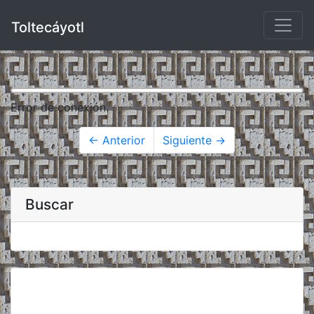
Toltecáyotl
Error de conexión.
← Anterior
Siguiente →
Buscar