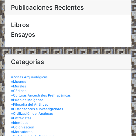
Publicaciones Recientes
Libros
Ensayos
Categorías
※Zonas Arqueológicas
※Museos
※Murales
※Códices
※Culturas Ancestrales Prehispánicas
※Pueblos Indígenas
※Filosofía del Anáhuac
※Historiadores e Investigadores
※Civilización del Anáhuac
※Entrevistas
※Identidad
※Colonización
※Mercaderes