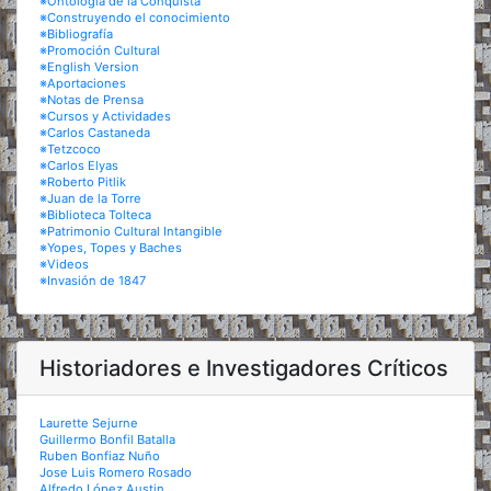
※Ontología de la Conquista
※Construyendo el conocimiento
※Bibliografía
※Promoción Cultural
※English Version
※Aportaciones
※Notas de Prensa
※Cursos y Actividades
※Carlos Castaneda
※Tetzcoco
※Carlos Elyas
※Roberto Pitlik
※Juan de la Torre
※Biblioteca Tolteca
※Patrimonio Cultural Intangible
※Yopes, Topes y Baches
※Videos
※Invasión de 1847
Historiadores e Investigadores Críticos
Laurette Sejurne
Guillermo Bonfil Batalla
Ruben Bonfiaz Nuño
Jose Luis Romero Rosado
Alfredo López Austin