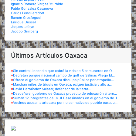
Ignacio Romero Vargas Yturbide
Pablo Gonzalez Casanova
Carlos Lenquersdorf
Ramón Grosfoguel
Enrique Dussel
Jaques Lafaye
Jacobo Grinberg
Últimos Artículos Oaxaca
※
Sin control, incendio que cobró la vida de 5 comuneros en O...
※
Decretan parque nacional campo de golf de Salinas Pliego El...
※
Ofrece el gobierno de Oaxaca disculpa pública por atropello...
※
Marchan miles de triquis en Oaxaca; exigen justicia y alto a...
※
David Hernández Salazar, defensor de la tierra...
※
Desdeña el gobierno de Oaxaca proyecto de educación altern...
※
Suman 12 integrantes del MULT asesinados en el gobierno de J...
※
Vecinos acosan a artesana por no ser nativa de pueblo oaxaqu...