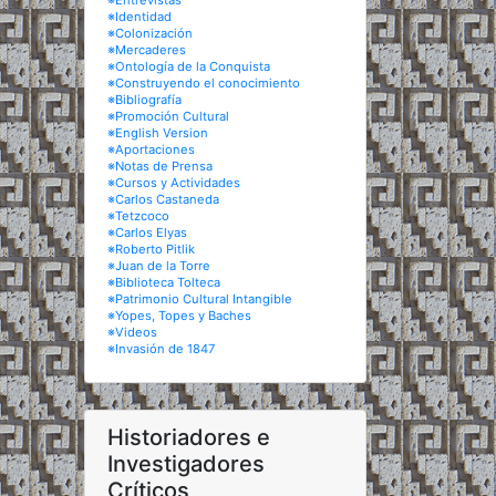
※Entrevistas
※Identidad
※Colonización
※Mercaderes
※Ontología de la Conquista
※Construyendo el conocimiento
※Bibliografía
※Promoción Cultural
※English Version
※Aportaciones
※Notas de Prensa
※Cursos y Actividades
※Carlos Castaneda
※Tetzcoco
※Carlos Elyas
※Roberto Pitlik
※Juan de la Torre
※Biblioteca Tolteca
※Patrimonio Cultural Intangible
※Yopes, Topes y Baches
※Videos
※Invasión de 1847
Historiadores e
Investigadores
Críticos