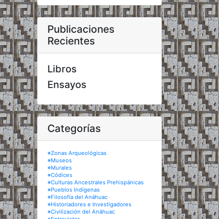
Publicaciones
Recientes
Libros
Ensayos
Categorías
※Zonas Arqueológicas
※Museos
※Murales
※Códices
※Culturas Ancestrales Prehispánicas
※Pueblos Indígenas
※Filosofía del Anáhuac
※Historiadores e Investigadores
※Civilización del Anáhuac