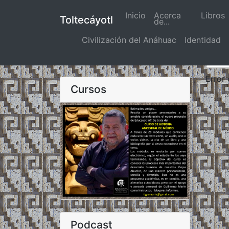
Inicio
(actual)
Acerca
Libros
Toltecáyotl
de...
Civilización del Anáhuac
Identidad
Error
Cursos
Podcast