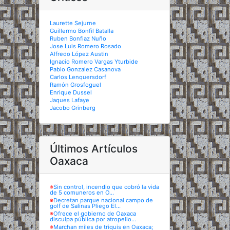
Laurette Sejurne
Guillermo Bonfil Batalla
Ruben Bonfiaz Nuño
Jose Luis Romero Rosado
Alfredo López Austin
Ignacio Romero Vargas Yturbide
Pablo Gonzalez Casanova
Carlos Lenquersdorf
Ramón Grosfoguel
Enrique Dussel
Jaques Lafaye
Jacobo Grinberg
Últimos Artículos
Oaxaca
※
Sin control, incendio que cobró la vida
de 5 comuneros en O...
※
Decretan parque nacional campo de
golf de Salinas Pliego El...
※
Ofrece el gobierno de Oaxaca
disculpa pública por atropello...
※
Marchan miles de triquis en Oaxaca;