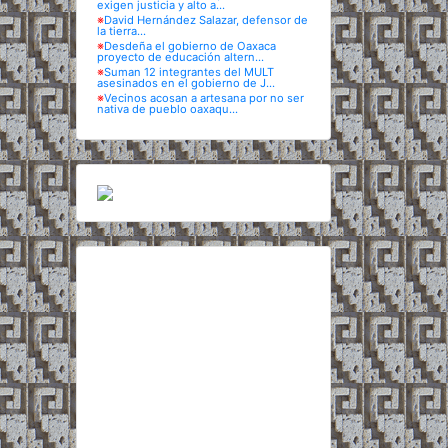
exigen justicia y alto a...
※
David Hernández Salazar, defensor de
la tierra...
※
Desdeña el gobierno de Oaxaca
proyecto de educación altern...
※
Suman 12 integrantes del MULT
asesinados en el gobierno de J...
※
Vecinos acosan a artesana por no ser
nativa de pueblo oaxaqu...