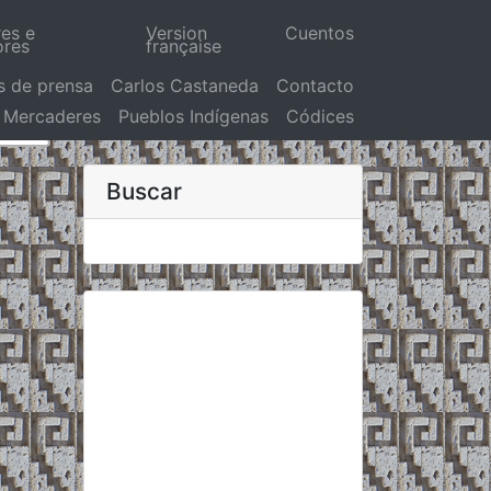
res e
Version
Cuentos
ores
française
s de prensa
Carlos Castaneda
Contacto
Mercaderes
Pueblos Indígenas
Códices
Buscar