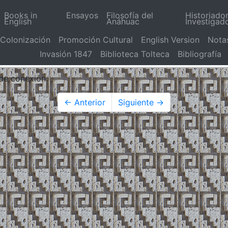
Books in
Ensayos
Filosofía del
Historiado
English
Anáhuac
Investigad
Colonización
Promoción Cultural
English Version
Nota
Invasión 1847
Biblioteca Tolteca
Bibliografía
 de conexión.
← Anterior
Siguiente →