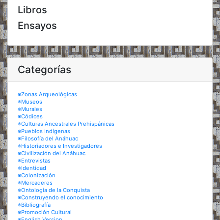
Libros
Ensayos
Categorías
※Zonas Arqueológicas
※Museos
※Murales
※Códices
※Culturas Ancestrales Prehispánicas
※Pueblos Indígenas
※Filosofía del Anáhuac
※Historiadores e Investigadores
※Civilización del Anáhuac
※Entrevistas
※Identidad
※Colonización
※Mercaderes
※Ontología de la Conquista
※Construyendo el conocimiento
※Bibliografía
※Promoción Cultural
※English Version