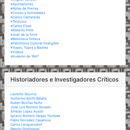
※Aportaciones
※Notas de Prensa
※Cursos y Actividades
※Carlos Castaneda
※Tetzcoco
※Carlos Elyas
※Roberto Pitlik
※Juan de la Torre
※Biblioteca Tolteca
※Patrimonio Cultural Intangible
※Yopes, Topes y Baches
※Videos
※Invasión de 1847
Historiadores e Investigadores Críticos
Laurette Sejurne
Guillermo Bonfil Batalla
Ruben Bonfiaz Nuño
Jose Luis Romero Rosado
Alfredo López Austin
Ignacio Romero Vargas Yturbide
Pablo Gonzalez Casanova
Carlos Lenquersdorf
Ramón Grosfoguel