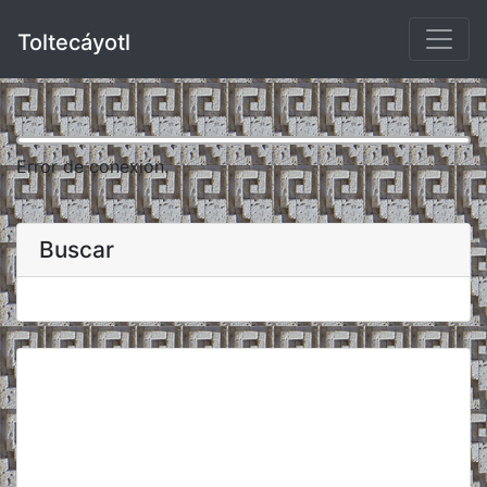
Toltecáyotl
Error de conexión.
Buscar