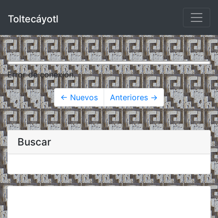
Toltecáyotl
Error de conexión.
← Nuevos
Anteriores →
Buscar