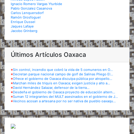
Ignacio Romero Vargas Yturbide
Pablo Gonzalez Casanova
Carlos Lenquersdorf
Ramón Grosfoguel
Enrique Dussel
Jaques Lafaye
Jacobo Grinberg
Últimos Artículos Oaxaca
※
Sin control, incendio que cobró la vida de 5 comuneros en O...
※
Decretan parque nacional campo de golf de Salinas Pliego El...
※
Ofrece el gobierno de Oaxaca disculpa pública por atropello...
※
Marchan miles de triquis en Oaxaca; exigen justicia y alto a...
※
David Hernández Salazar, defensor de la tierra...
※
Desdeña el gobierno de Oaxaca proyecto de educación altern...
※
Suman 12 integrantes del MULT asesinados en el gobierno de J...
※
Vecinos acosan a artesana por no ser nativa de pueblo oaxaqu...