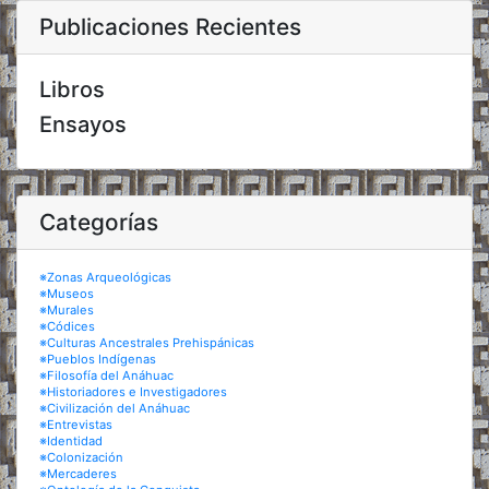
Publicaciones Recientes
Libros
Ensayos
Categorías
※Zonas Arqueológicas
※Museos
※Murales
※Códices
※Culturas Ancestrales Prehispánicas
※Pueblos Indígenas
※Filosofía del Anáhuac
※Historiadores e Investigadores
※Civilización del Anáhuac
※Entrevistas
※Identidad
※Colonización
※Mercaderes