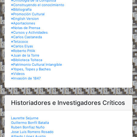
※Ontología de la Conquista
※Construyendo el conocimiento
※Bibliografía
※Promoción Cultural
※English Version
※Aportaciones
※Notas de Prensa
※Cursos y Actividades
※Carlos Castaneda
※Tetzcoco
※Carlos Elyas
※Roberto Pitlik
※Juan de la Torre
※Biblioteca Tolteca
※Patrimonio Cultural Intangible
※Yopes, Topes y Baches
※Videos
※Invasión de 1847
Historiadores e Investigadores Críticos
Laurette Sejurne
Guillermo Bonfil Batalla
Ruben Bonfiaz Nuño
Jose Luis Romero Rosado
Alfredo López Austin