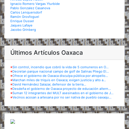
Ignacio Romero Vargas Yturbide
Pablo Gonzalez Casanova
Carlos Lenquersdorf
Ramón Grosfoguel
Enrique Dussel
Jaques Lafaye
Jacobo Grinberg
Últimos Artículos Oaxaca
※
Sin control, incendio que cobró la vida de 5 comuneros en O...
※
Decretan parque nacional campo de golf de Salinas Pliego El...
※
Ofrece el gobierno de Oaxaca disculpa pública por atropello...
※
Marchan miles de triquis en Oaxaca; exigen justicia y alto a...
※
David Hernández Salazar, defensor de la tierra...
※
Desdeña el gobierno de Oaxaca proyecto de educación altern...
※
Suman 12 integrantes del MULT asesinados en el gobierno de J...
※
Vecinos acosan a artesana por no ser nativa de pueblo oaxaqu...