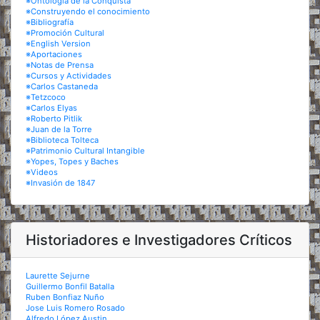
※Ontología de la Conquista
※Construyendo el conocimiento
※Bibliografía
※Promoción Cultural
※English Version
※Aportaciones
※Notas de Prensa
※Cursos y Actividades
※Carlos Castaneda
※Tetzcoco
※Carlos Elyas
※Roberto Pitlik
※Juan de la Torre
※Biblioteca Tolteca
※Patrimonio Cultural Intangible
※Yopes, Topes y Baches
※Videos
※Invasión de 1847
Historiadores e Investigadores Críticos
Laurette Sejurne
Guillermo Bonfil Batalla
Ruben Bonfiaz Nuño
Jose Luis Romero Rosado
Alfredo López Austin