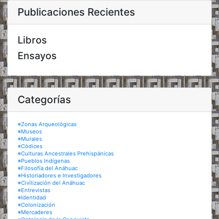
Publicaciones Recientes
Libros
Ensayos
Categorías
※Zonas Arqueológicas
※Museos
※Murales
※Códices
※Culturas Ancestrales Prehispánicas
※Pueblos Indígenas
※Filosofía del Anáhuac
※Historiadores e Investigadores
※Civilización del Anáhuac
※Entrevistas
※Identidad
※Colonización
※Mercaderes