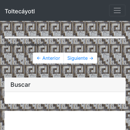
Toltecáyotl
Error de conexión.
← Anterior
Siguiente →
Buscar