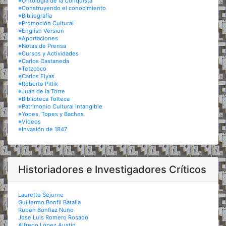
※Ontología de la Conquista
※Construyendo el conocimiento
※Bibliografía
※Promoción Cultural
※English Version
※Aportaciones
※Notas de Prensa
※Cursos y Actividades
※Carlos Castaneda
※Tetzcoco
※Carlos Elyas
※Roberto Pitlik
※Juan de la Torre
※Biblioteca Tolteca
※Patrimonio Cultural Intangible
※Yopes, Topes y Baches
※Videos
※Invasión de 1847
Historiadores e Investigadores Críticos
Laurette Sejurne
Guillermo Bonfil Batalla
Ruben Bonfiaz Nuño
Jose Luis Romero Rosado
Alfredo López Austin