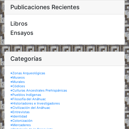
Publicaciones Recientes
Libros
Ensayos
Categorías
※Zonas Arqueológicas
※Museos
※Murales
※Códices
※Culturas Ancestrales Prehispánicas
※Pueblos Indígenas
※Filosofía del Anáhuac
※Historiadores e Investigadores
※Civilización del Anáhuac
※Entrevistas
※Identidad
※Colonización
※Mercaderes