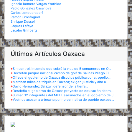
Ignacio Romero Vargas Yturbide
Pablo Gonzalez Casanova
Carlos Lenquersdorf
Ramón Grosfoguel
Enrique Dussel
Jaques Lafaye
Jacobo Grinberg
Últimos Artículos Oaxaca
※
Sin control, incendio que cobró la vida de 5 comuneros en O...
※
Decretan parque nacional campo de golf de Salinas Pliego El...
※
Ofrece el gobierno de Oaxaca disculpa pública por atropello...
※
Marchan miles de triquis en Oaxaca; exigen justicia y alto a...
※
David Hernández Salazar, defensor de la tierra...
※
Desdeña el gobierno de Oaxaca proyecto de educación altern...
※
Suman 12 integrantes del MULT asesinados en el gobierno de J...
※
Vecinos acosan a artesana por no ser nativa de pueblo oaxaqu...