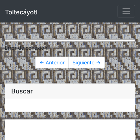
Toltecáyotl
Error de conexión.
← Anterior
Siguiente →
Buscar