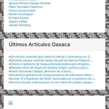
Ignacio Romero Vargas Yturbide
Pablo Gonzalez Casanova
Carlos Lenquersdorf
Ramón Grosfoguel
Enrique Dussel
Jaques Lafaye
Jacobo Grinberg
Últimos Artículos Oaxaca
※
Sin control, incendio que cobró la vida de 5 comuneros en O...
※
Decretan parque nacional campo de golf de Salinas Pliego El...
※
Ofrece el gobierno de Oaxaca disculpa pública por atropello...
※
Marchan miles de triquis en Oaxaca; exigen justicia y alto a...
※
David Hernández Salazar, defensor de la tierra...
※
Desdeña el gobierno de Oaxaca proyecto de educación altern...
※
Suman 12 integrantes del MULT asesinados en el gobierno de J...
※
Vecinos acosan a artesana por no ser nativa de pueblo oaxaqu...