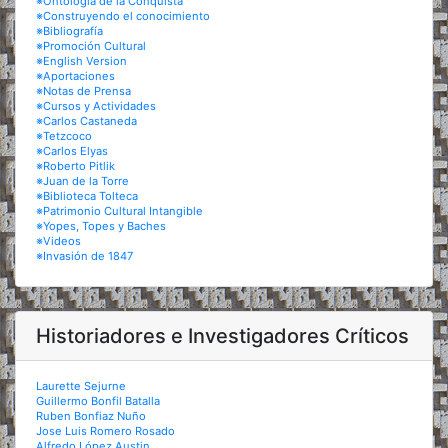
※Ontología de la Conquista
※Construyendo el conocimiento
※Bibliografía
※Promoción Cultural
※English Version
※Aportaciones
※Notas de Prensa
※Cursos y Actividades
※Carlos Castaneda
※Tetzcoco
※Carlos Elyas
※Roberto Pitlik
※Juan de la Torre
※Biblioteca Tolteca
※Patrimonio Cultural Intangible
※Yopes, Topes y Baches
※Videos
※Invasión de 1847
Historiadores e Investigadores Críticos
Laurette Sejurne
Guillermo Bonfil Batalla
Ruben Bonfiaz Nuño
Jose Luis Romero Rosado
Alfredo López Austin