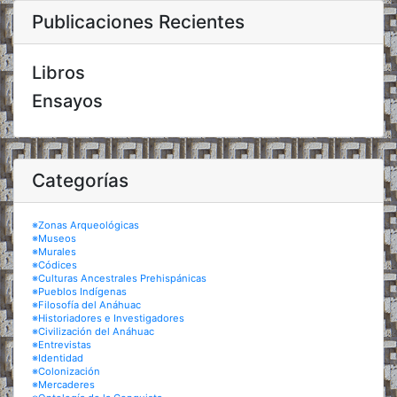
Publicaciones Recientes
Libros
Ensayos
Categorías
※Zonas Arqueológicas
※Museos
※Murales
※Códices
※Culturas Ancestrales Prehispánicas
※Pueblos Indígenas
※Filosofía del Anáhuac
※Historiadores e Investigadores
※Civilización del Anáhuac
※Entrevistas
※Identidad
※Colonización
※Mercaderes