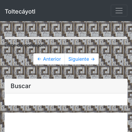
Toltecáyotl
Error de conexión.
← Anterior
Siguiente →
Buscar