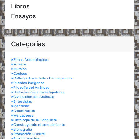
Libros
Ensayos
Categorías
※Zonas Arqueológicas
※Museos
※Murales
※Códices
※Culturas Ancestrales Prehispánicas
※Pueblos Indígenas
※Filosofía del Anáhuac
※Historiadores e Investigadores
※Civilización del Anáhuac
※Entrevistas
※Identidad
※Colonización
※Mercaderes
※Ontología de la Conquista
※Construyendo el conocimiento
※Bibliografía
※Promoción Cultural
※English Version