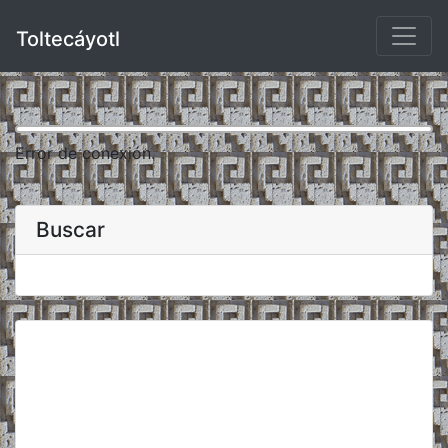
Toltecáyotl
Error de conexión.
Buscar