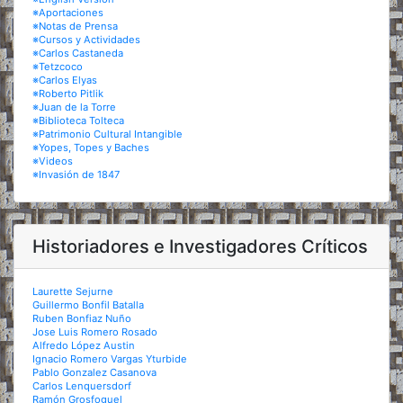
※Aportaciones
※Notas de Prensa
※Cursos y Actividades
※Carlos Castaneda
※Tetzcoco
※Carlos Elyas
※Roberto Pitlik
※Juan de la Torre
※Biblioteca Tolteca
※Patrimonio Cultural Intangible
※Yopes, Topes y Baches
※Videos
※Invasión de 1847
Historiadores e Investigadores Críticos
Laurette Sejurne
Guillermo Bonfil Batalla
Ruben Bonfiaz Nuño
Jose Luis Romero Rosado
Alfredo López Austin
Ignacio Romero Vargas Yturbide
Pablo Gonzalez Casanova
Carlos Lenquersdorf
Ramón Grosfoguel