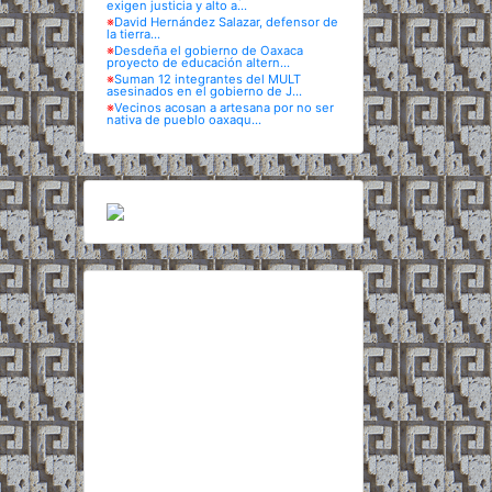
exigen justicia y alto a...
※
David Hernández Salazar, defensor de
la tierra...
※
Desdeña el gobierno de Oaxaca
proyecto de educación altern...
※
Suman 12 integrantes del MULT
asesinados en el gobierno de J...
※
Vecinos acosan a artesana por no ser
nativa de pueblo oaxaqu...