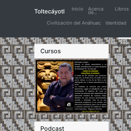
Inicio
(actual)
Acerca
Libros
Toltecáyotl
de...
Civilización del Anáhuac
Identidad
Error
Cursos
Podcast