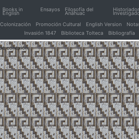
Books in
Ensayos
Filosofía del
Historiado
English
Anáhuac
Investigad
Colonización
Promoción Cultural
English Version
Nota
Invasión 1847
Biblioteca Tolteca
Bibliografía
 de conexión.