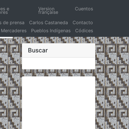
res e
Version
Cuentos
ores
française
s de prensa
Carlos Castaneda
Contacto
Mercaderes
Pueblos Indígenas
Códices
Buscar