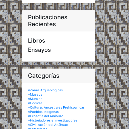
Publicaciones
Recientes
Libros
Ensayos
Categorías
※Zonas Arqueológicas
※Museos
※Murales
※Códices
※Culturas Ancestrales Prehispánicas
※Pueblos Indígenas
※Filosofía del Anáhuac
※Historiadores e Investigadores
※Civilización del Anáhuac