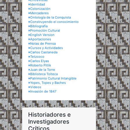
※Entrevistas
※Identidad
※Colonización
※Mercaderes
※Ontología de la Conquista
※Construyendo el conocimiento
※Bibliografía
※Promoción Cultural
※English Version
※Aportaciones
※Notas de Prensa
※Cursos y Actividades
※Carlos Castaneda
※Tetzcoco
※Carlos Elyas
※Roberto Pitlik
※Juan de la Torre
※Biblioteca Tolteca
※Patrimonio Cultural Intangible
※Yopes, Topes y Baches
※Videos
※Invasión de 1847
Historiadores e
Investigadores
Críticos