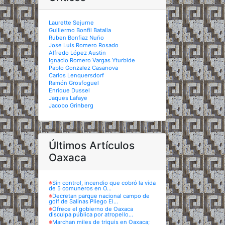
Laurette Sejurne
Guillermo Bonfil Batalla
Ruben Bonfiaz Nuño
Jose Luis Romero Rosado
Alfredo López Austin
Ignacio Romero Vargas Yturbide
Pablo Gonzalez Casanova
Carlos Lenquersdorf
Ramón Grosfoguel
Enrique Dussel
Jaques Lafaye
Jacobo Grinberg
Últimos Artículos
Oaxaca
※
Sin control, incendio que cobró la vida
de 5 comuneros en O...
※
Decretan parque nacional campo de
golf de Salinas Pliego El...
※
Ofrece el gobierno de Oaxaca
disculpa pública por atropello...
※
Marchan miles de triquis en Oaxaca;