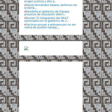
exigen justicia y alto a...
※
David Hernández Salazar, defensor de
la tierra...
※
Desdeña el gobierno de Oaxaca
proyecto de educación altern...
※
Suman 12 integrantes del MULT
asesinados en el gobierno de J...
※
Vecinos acosan a artesana por no ser
nativa de pueblo oaxaqu...