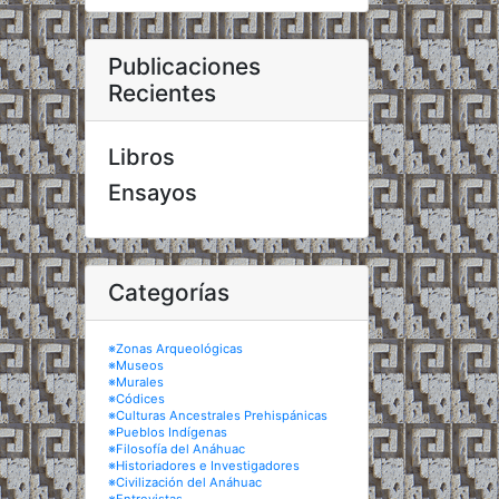
Publicaciones
Recientes
Libros
Ensayos
Categorías
※Zonas Arqueológicas
※Museos
※Murales
※Códices
※Culturas Ancestrales Prehispánicas
※Pueblos Indígenas
※Filosofía del Anáhuac
※Historiadores e Investigadores
※Civilización del Anáhuac