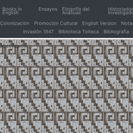
Books in
Ensayos
Filosofía del
Historiado
English
Anáhuac
Investigad
Colonización
Promoción Cultural
English Version
Nota
Invasión 1847
Biblioteca Tolteca
Bibliografía
 de conexión.