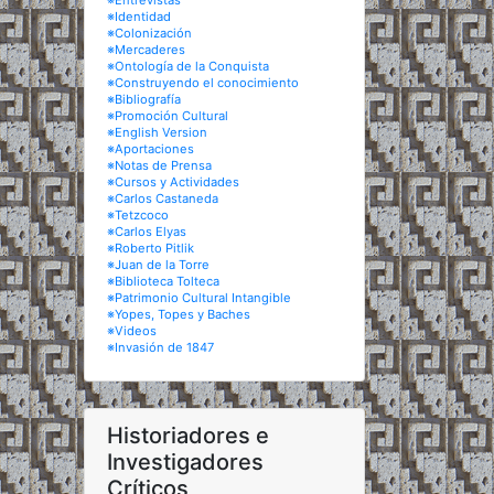
※Entrevistas
※Identidad
※Colonización
※Mercaderes
※Ontología de la Conquista
※Construyendo el conocimiento
※Bibliografía
※Promoción Cultural
※English Version
※Aportaciones
※Notas de Prensa
※Cursos y Actividades
※Carlos Castaneda
※Tetzcoco
※Carlos Elyas
※Roberto Pitlik
※Juan de la Torre
※Biblioteca Tolteca
※Patrimonio Cultural Intangible
※Yopes, Topes y Baches
※Videos
※Invasión de 1847
Historiadores e
Investigadores
Críticos