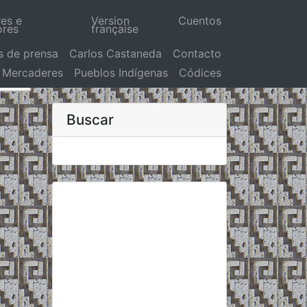
res e
Version
Cuentos
ores
française
s de prensa
Carlos Castaneda
Contacto
Mercaderes
Pueblos Indígenas
Códices
Buscar