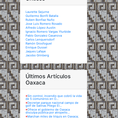
Laurette Sejurne
Guillermo Bonfil Batalla
Ruben Bonfiaz Nuño
Jose Luis Romero Rosado
Alfredo López Austin
Ignacio Romero Vargas Yturbide
Pablo Gonzalez Casanova
Carlos Lenquersdorf
Ramón Grosfoguel
Enrique Dussel
Jaques Lafaye
Jacobo Grinberg
Últimos Artículos
Oaxaca
※
Sin control, incendio que cobró la vida
de 5 comuneros en O...
※
Decretan parque nacional campo de
golf de Salinas Pliego El...
※
Ofrece el gobierno de Oaxaca
disculpa pública por atropello...
※
Marchan miles de triquis en Oaxaca;