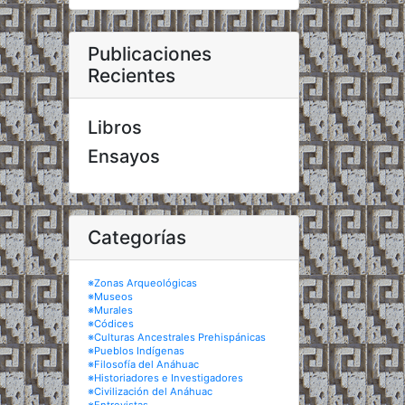
Publicaciones
Recientes
Libros
Ensayos
Categorías
※Zonas Arqueológicas
※Museos
※Murales
※Códices
※Culturas Ancestrales Prehispánicas
※Pueblos Indígenas
※Filosofía del Anáhuac
※Historiadores e Investigadores
※Civilización del Anáhuac