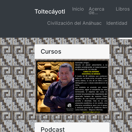
Inicio
(actual)
Acerca
Libros
Toltecáyotl
de...
Civilización del Anáhuac
Identidad
Error
Cursos
Podcast