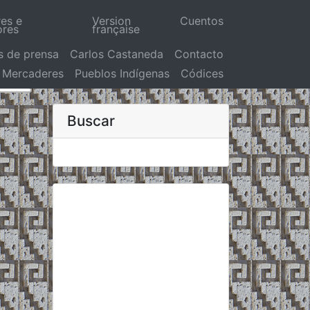
res e
Version
Cuentos
ores
française
s de prensa
Carlos Castaneda
Contacto
Mercaderes
Pueblos Indígenas
Códices
Buscar