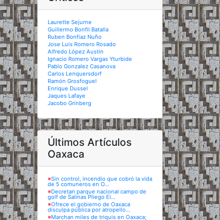
Laurette Sejurne
Guillermo Bonfil Batalla
Ruben Bonfiaz Nuño
Jose Luis Romero Rosado
Alfredo López Austin
Ignacio Romero Vargas Yturbide
Pablo Gonzalez Casanova
Carlos Lenquersdorf
Ramón Grosfoguel
Enrique Dussel
Jaques Lafaye
Jacobo Grinberg
Últimos Artículos
Oaxaca
※
Sin control, incendio que cobró la vida
de 5 comuneros en O...
※
Decretan parque nacional campo de
golf de Salinas Pliego El...
※
Ofrece el gobierno de Oaxaca
disculpa pública por atropello...
※
Marchan miles de triquis en Oaxaca;