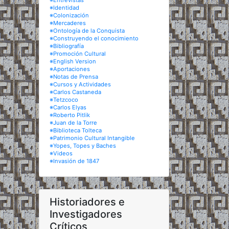
※Entrevistas
※Identidad
※Colonización
※Mercaderes
※Ontología de la Conquista
※Construyendo el conocimiento
※Bibliografía
※Promoción Cultural
※English Version
※Aportaciones
※Notas de Prensa
※Cursos y Actividades
※Carlos Castaneda
※Tetzcoco
※Carlos Elyas
※Roberto Pitlik
※Juan de la Torre
※Biblioteca Tolteca
※Patrimonio Cultural Intangible
※Yopes, Topes y Baches
※Videos
※Invasión de 1847
Historiadores e
Investigadores
Críticos