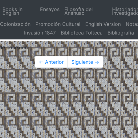
Books in
Ensayos
Filosofía del
Historiado
English
Anáhuac
Investigad
Colonización
Promoción Cultural
English Version
Nota
Invasión 1847
Biblioteca Tolteca
Bibliografía
 de conexión.
← Anterior
Siguiente →