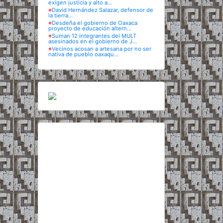
exigen justicia y alto a...
※
David Hernández Salazar, defensor de
la tierra...
※
Desdeña el gobierno de Oaxaca
proyecto de educación altern...
※
Suman 12 integrantes del MULT
asesinados en el gobierno de J...
※
Vecinos acosan a artesana por no ser
nativa de pueblo oaxaqu...