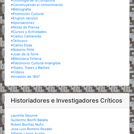
※Ontología de la Conquista
※Construyendo el conocimiento
※Bibliografía
※Promoción Cultural
※English Version
※Aportaciones
※Notas de Prensa
※Cursos y Actividades
※Carlos Castaneda
※Tetzcoco
※Carlos Elyas
※Roberto Pitlik
※Juan de la Torre
※Biblioteca Tolteca
※Patrimonio Cultural Intangible
※Yopes, Topes y Baches
※Videos
※Invasión de 1847
Historiadores e Investigadores Críticos
Laurette Sejurne
Guillermo Bonfil Batalla
Ruben Bonfiaz Nuño
Jose Luis Romero Rosado
Alfredo López Austin