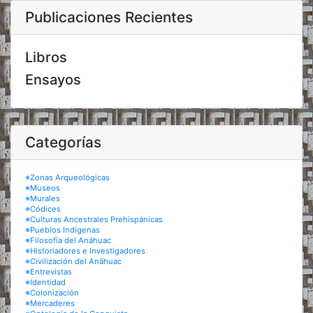
Publicaciones Recientes
Libros
Ensayos
Categorías
※Zonas Arqueológicas
※Museos
※Murales
※Códices
※Culturas Ancestrales Prehispánicas
※Pueblos Indígenas
※Filosofía del Anáhuac
※Historiadores e Investigadores
※Civilización del Anáhuac
※Entrevistas
※Identidad
※Colonización
※Mercaderes