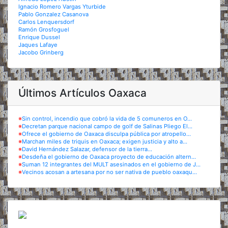
Ignacio Romero Vargas Yturbide
Pablo Gonzalez Casanova
Carlos Lenquersdorf
Ramón Grosfoguel
Enrique Dussel
Jaques Lafaye
Jacobo Grinberg
Últimos Artículos Oaxaca
※
Sin control, incendio que cobró la vida de 5 comuneros en O...
※
Decretan parque nacional campo de golf de Salinas Pliego El...
※
Ofrece el gobierno de Oaxaca disculpa pública por atropello...
※
Marchan miles de triquis en Oaxaca; exigen justicia y alto a...
※
David Hernández Salazar, defensor de la tierra...
※
Desdeña el gobierno de Oaxaca proyecto de educación altern...
※
Suman 12 integrantes del MULT asesinados en el gobierno de J...
※
Vecinos acosan a artesana por no ser nativa de pueblo oaxaqu...