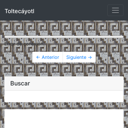
Toltecáyotl
Error de conexión.
← Anterior
Siguiente →
Buscar