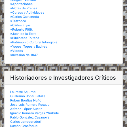
※Aportaciones
※Notas de Prensa
※Cursos y Actividades
※Carlos Castaneda
※Tetzcoco
※Carlos Elyas
※Roberto Pitlik
※Juan de la Torre
※Biblioteca Tolteca
※Patrimonio Cultural Intangible
※Yopes, Topes y Baches
※Videos
※Invasión de 1847
Historiadores e Investigadores Críticos
Laurette Sejurne
Guillermo Bonfil Batalla
Ruben Bonfiaz Nuño
Jose Luis Romero Rosado
Alfredo López Austin
Ignacio Romero Vargas Yturbide
Pablo Gonzalez Casanova
Carlos Lenquersdorf
Ramón Grosfoguel