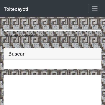
Toltecáyotl
Error de conexión.
Buscar