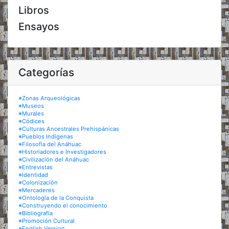
Libros
Ensayos
Categorías
※Zonas Arqueológicas
※Museos
※Murales
※Códices
※Culturas Ancestrales Prehispánicas
※Pueblos Indígenas
※Filosofía del Anáhuac
※Historiadores e Investigadores
※Civilización del Anáhuac
※Entrevistas
※Identidad
※Colonización
※Mercaderes
※Ontología de la Conquista
※Construyendo el conocimiento
※Bibliografía
※Promoción Cultural
※English Version