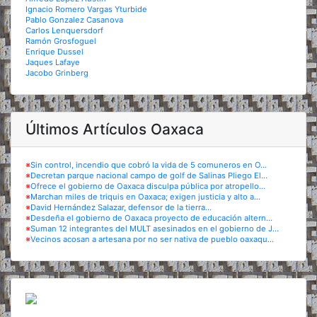
Ignacio Romero Vargas Yturbide
Pablo Gonzalez Casanova
Carlos Lenquersdorf
Ramón Grosfoguel
Enrique Dussel
Jaques Lafaye
Jacobo Grinberg
Últimos Artículos Oaxaca
※
Sin control, incendio que cobró la vida de 5 comuneros en O...
※
Decretan parque nacional campo de golf de Salinas Pliego El...
※
Ofrece el gobierno de Oaxaca disculpa pública por atropello...
※
Marchan miles de triquis en Oaxaca; exigen justicia y alto a...
※
David Hernández Salazar, defensor de la tierra...
※
Desdeña el gobierno de Oaxaca proyecto de educación altern...
※
Suman 12 integrantes del MULT asesinados en el gobierno de J...
※
Vecinos acosan a artesana por no ser nativa de pueblo oaxaqu...