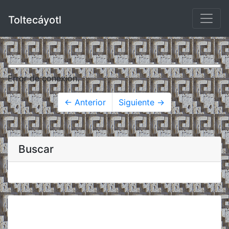
Toltecáyotl
Error de conexión.
← Anterior
Siguiente →
Buscar