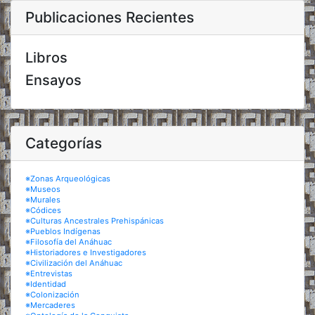
Publicaciones Recientes
Libros
Ensayos
Categorías
※Zonas Arqueológicas
※Museos
※Murales
※Códices
※Culturas Ancestrales Prehispánicas
※Pueblos Indígenas
※Filosofía del Anáhuac
※Historiadores e Investigadores
※Civilización del Anáhuac
※Entrevistas
※Identidad
※Colonización
※Mercaderes