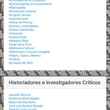
※Ontología de la Conquista
※Construyendo el conocimiento
※Bibliografía
※Promoción Cultural
※English Version
※Aportaciones
※Notas de Prensa
※Cursos y Actividades
※Carlos Castaneda
※Tetzcoco
※Carlos Elyas
※Roberto Pitlik
※Juan de la Torre
※Biblioteca Tolteca
※Patrimonio Cultural Intangible
※Yopes, Topes y Baches
※Videos
※Invasión de 1847
Historiadores e Investigadores Críticos
Laurette Sejurne
Guillermo Bonfil Batalla
Ruben Bonfiaz Nuño
Jose Luis Romero Rosado
Alfredo López Austin