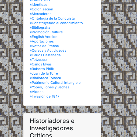
※Entrevistas
※Identidad
※Colonización
※Mercaderes
※Ontología de la Conquista
※Construyendo el conocimiento
※Bibliografía
※Promoción Cultural
※English Version
※Aportaciones
※Notas de Prensa
※Cursos y Actividades
※Carlos Castaneda
※Tetzcoco
※Carlos Elyas
※Roberto Pitlik
※Juan de la Torre
※Biblioteca Tolteca
※Patrimonio Cultural Intangible
※Yopes, Topes y Baches
※Videos
※Invasión de 1847
Historiadores e
Investigadores
Críticos