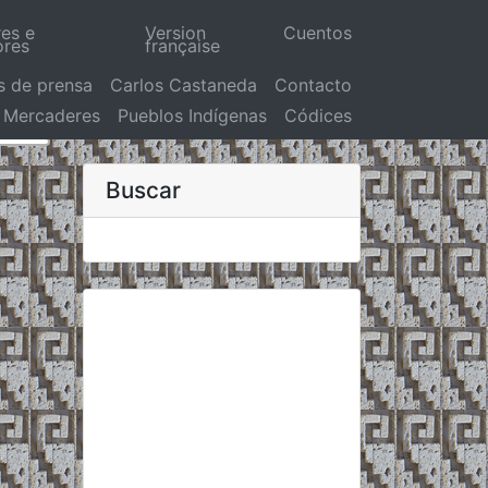
res e
Version
Cuentos
ores
française
s de prensa
Carlos Castaneda
Contacto
Mercaderes
Pueblos Indígenas
Códices
Buscar