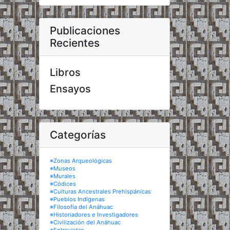
Publicaciones
Recientes
Libros
Ensayos
Categorías
※Zonas Arqueológicas
※Museos
※Murales
※Códices
※Culturas Ancestrales Prehispánicas
※Pueblos Indígenas
※Filosofía del Anáhuac
※Historiadores e Investigadores
※Civilización del Anáhuac