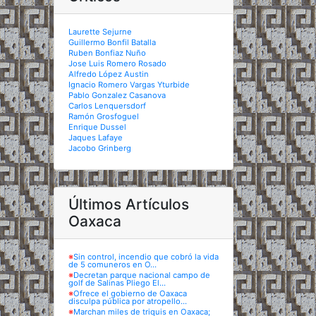
Laurette Sejurne
Guillermo Bonfil Batalla
Ruben Bonfiaz Nuño
Jose Luis Romero Rosado
Alfredo López Austin
Ignacio Romero Vargas Yturbide
Pablo Gonzalez Casanova
Carlos Lenquersdorf
Ramón Grosfoguel
Enrique Dussel
Jaques Lafaye
Jacobo Grinberg
Últimos Artículos
Oaxaca
※
Sin control, incendio que cobró la vida
de 5 comuneros en O...
※
Decretan parque nacional campo de
golf de Salinas Pliego El...
※
Ofrece el gobierno de Oaxaca
disculpa pública por atropello...
※
Marchan miles de triquis en Oaxaca;