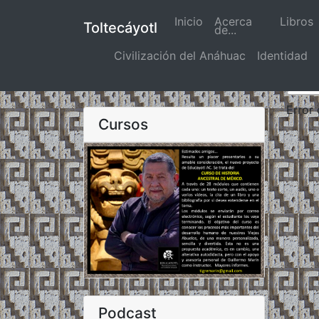
Inicio
(actual)
Acerca
Libros
Toltecáyotl
de...
Civilización del Anáhuac
Identidad
Error
Cursos
Podcast