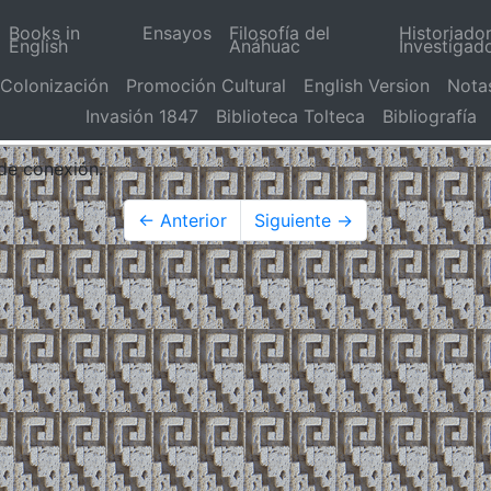
Books in
Ensayos
Filosofía del
Historiado
English
Anáhuac
Investigad
Colonización
Promoción Cultural
English Version
Nota
Invasión 1847
Biblioteca Tolteca
Bibliografía
 de conexión.
← Anterior
Siguiente →