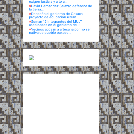
exigen justicia y alto a...
※
David Hernández Salazar, defensor de
la tierra...
※
Desdeña el gobierno de Oaxaca
proyecto de educación altern...
※
Suman 12 integrantes del MULT
asesinados en el gobierno de J...
※
Vecinos acosan a artesana por no ser
nativa de pueblo oaxaqu...