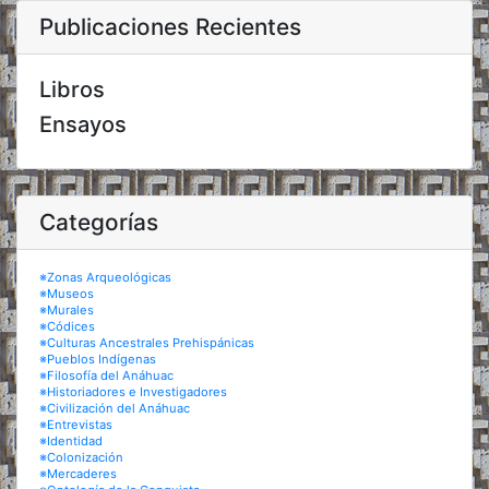
Publicaciones Recientes
Libros
Ensayos
Categorías
※Zonas Arqueológicas
※Museos
※Murales
※Códices
※Culturas Ancestrales Prehispánicas
※Pueblos Indígenas
※Filosofía del Anáhuac
※Historiadores e Investigadores
※Civilización del Anáhuac
※Entrevistas
※Identidad
※Colonización
※Mercaderes