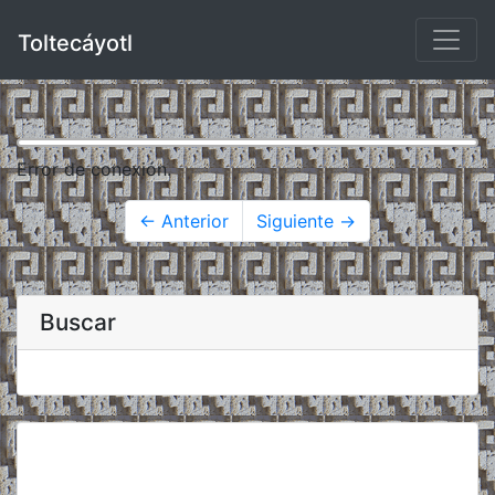
Toltecáyotl
Error de conexión.
← Anterior
Siguiente →
Buscar