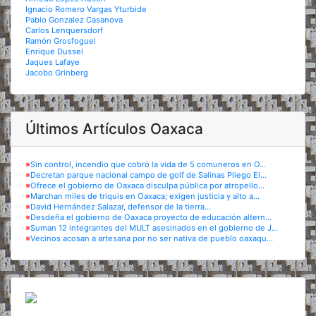
Ignacio Romero Vargas Yturbide
Pablo Gonzalez Casanova
Carlos Lenquersdorf
Ramón Grosfoguel
Enrique Dussel
Jaques Lafaye
Jacobo Grinberg
Últimos Artículos Oaxaca
※
Sin control, incendio que cobró la vida de 5 comuneros en O...
※
Decretan parque nacional campo de golf de Salinas Pliego El...
※
Ofrece el gobierno de Oaxaca disculpa pública por atropello...
※
Marchan miles de triquis en Oaxaca; exigen justicia y alto a...
※
David Hernández Salazar, defensor de la tierra...
※
Desdeña el gobierno de Oaxaca proyecto de educación altern...
※
Suman 12 integrantes del MULT asesinados en el gobierno de J...
※
Vecinos acosan a artesana por no ser nativa de pueblo oaxaqu...