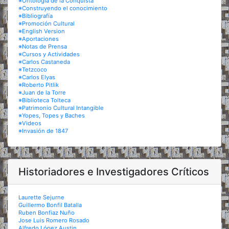
※Ontología de la Conquista
※Construyendo el conocimiento
※Bibliografía
※Promoción Cultural
※English Version
※Aportaciones
※Notas de Prensa
※Cursos y Actividades
※Carlos Castaneda
※Tetzcoco
※Carlos Elyas
※Roberto Pitlik
※Juan de la Torre
※Biblioteca Tolteca
※Patrimonio Cultural Intangible
※Yopes, Topes y Baches
※Videos
※Invasión de 1847
Historiadores e Investigadores Críticos
Laurette Sejurne
Guillermo Bonfil Batalla
Ruben Bonfiaz Nuño
Jose Luis Romero Rosado
Alfredo López Austin