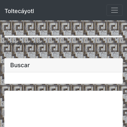
Toltecáyotl
Error de conexión.
Buscar