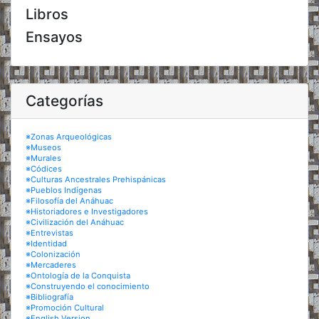
Libros
Ensayos
Categorías
※Zonas Arqueológicas
※Museos
※Murales
※Códices
※Culturas Ancestrales Prehispánicas
※Pueblos Indígenas
※Filosofía del Anáhuac
※Historiadores e Investigadores
※Civilización del Anáhuac
※Entrevistas
※Identidad
※Colonización
※Mercaderes
※Ontología de la Conquista
※Construyendo el conocimiento
※Bibliografía
※Promoción Cultural
※English Version