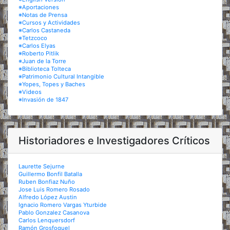
※Aportaciones
※Notas de Prensa
※Cursos y Actividades
※Carlos Castaneda
※Tetzcoco
※Carlos Elyas
※Roberto Pitlik
※Juan de la Torre
※Biblioteca Tolteca
※Patrimonio Cultural Intangible
※Yopes, Topes y Baches
※Videos
※Invasión de 1847
Historiadores e Investigadores Críticos
Laurette Sejurne
Guillermo Bonfil Batalla
Ruben Bonfiaz Nuño
Jose Luis Romero Rosado
Alfredo López Austin
Ignacio Romero Vargas Yturbide
Pablo Gonzalez Casanova
Carlos Lenquersdorf
Ramón Grosfoguel