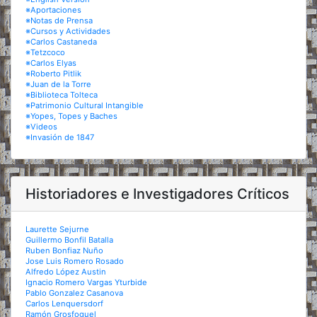
※Aportaciones
※Notas de Prensa
※Cursos y Actividades
※Carlos Castaneda
※Tetzcoco
※Carlos Elyas
※Roberto Pitlik
※Juan de la Torre
※Biblioteca Tolteca
※Patrimonio Cultural Intangible
※Yopes, Topes y Baches
※Videos
※Invasión de 1847
Historiadores e Investigadores Críticos
Laurette Sejurne
Guillermo Bonfil Batalla
Ruben Bonfiaz Nuño
Jose Luis Romero Rosado
Alfredo López Austin
Ignacio Romero Vargas Yturbide
Pablo Gonzalez Casanova
Carlos Lenquersdorf
Ramón Grosfoguel