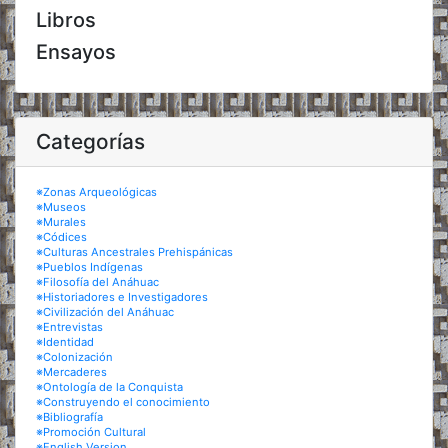
Libros
Ensayos
Categorías
※Zonas Arqueológicas
※Museos
※Murales
※Códices
※Culturas Ancestrales Prehispánicas
※Pueblos Indígenas
※Filosofía del Anáhuac
※Historiadores e Investigadores
※Civilización del Anáhuac
※Entrevistas
※Identidad
※Colonización
※Mercaderes
※Ontología de la Conquista
※Construyendo el conocimiento
※Bibliografía
※Promoción Cultural
※English Version