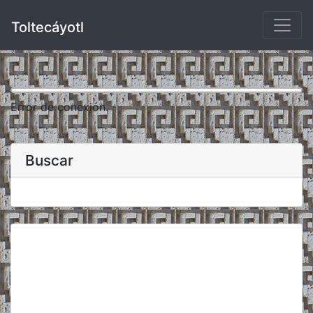
Toltecáyotl
Error de conexión.
Buscar