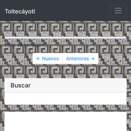
Toltecáyotl
Error de conexión.
← Nuevos
Anteriores →
Buscar