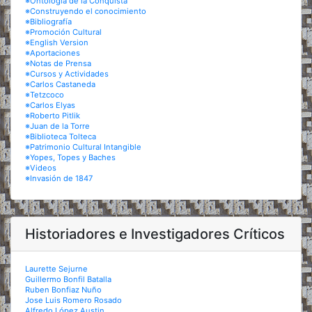
※Ontología de la Conquista
※Construyendo el conocimiento
※Bibliografía
※Promoción Cultural
※English Version
※Aportaciones
※Notas de Prensa
※Cursos y Actividades
※Carlos Castaneda
※Tetzcoco
※Carlos Elyas
※Roberto Pitlik
※Juan de la Torre
※Biblioteca Tolteca
※Patrimonio Cultural Intangible
※Yopes, Topes y Baches
※Videos
※Invasión de 1847
Historiadores e Investigadores Críticos
Laurette Sejurne
Guillermo Bonfil Batalla
Ruben Bonfiaz Nuño
Jose Luis Romero Rosado
Alfredo López Austin