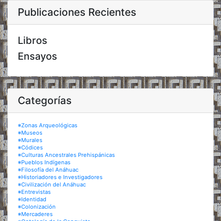
Publicaciones Recientes
Libros
Ensayos
Categorías
※Zonas Arqueológicas
※Museos
※Murales
※Códices
※Culturas Ancestrales Prehispánicas
※Pueblos Indígenas
※Filosofía del Anáhuac
※Historiadores e Investigadores
※Civilización del Anáhuac
※Entrevistas
※Identidad
※Colonización
※Mercaderes