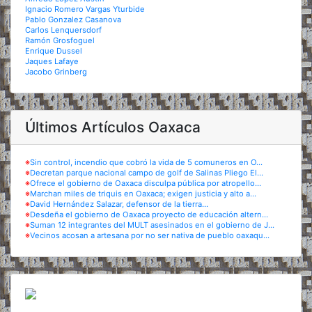
Ignacio Romero Vargas Yturbide
Pablo Gonzalez Casanova
Carlos Lenquersdorf
Ramón Grosfoguel
Enrique Dussel
Jaques Lafaye
Jacobo Grinberg
Últimos Artículos Oaxaca
※
Sin control, incendio que cobró la vida de 5 comuneros en O...
※
Decretan parque nacional campo de golf de Salinas Pliego El...
※
Ofrece el gobierno de Oaxaca disculpa pública por atropello...
※
Marchan miles de triquis en Oaxaca; exigen justicia y alto a...
※
David Hernández Salazar, defensor de la tierra...
※
Desdeña el gobierno de Oaxaca proyecto de educación altern...
※
Suman 12 integrantes del MULT asesinados en el gobierno de J...
※
Vecinos acosan a artesana por no ser nativa de pueblo oaxaqu...