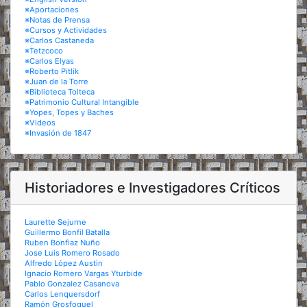
※Aportaciones
※Notas de Prensa
※Cursos y Actividades
※Carlos Castaneda
※Tetzcoco
※Carlos Elyas
※Roberto Pitlik
※Juan de la Torre
※Biblioteca Tolteca
※Patrimonio Cultural Intangible
※Yopes, Topes y Baches
※Videos
※Invasión de 1847
Historiadores e Investigadores Críticos
Laurette Sejurne
Guillermo Bonfil Batalla
Ruben Bonfiaz Nuño
Jose Luis Romero Rosado
Alfredo López Austin
Ignacio Romero Vargas Yturbide
Pablo Gonzalez Casanova
Carlos Lenquersdorf
Ramón Grosfoguel