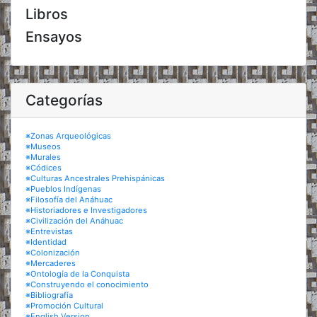
Libros
Ensayos
Categorías
※Zonas Arqueológicas
※Museos
※Murales
※Códices
※Culturas Ancestrales Prehispánicas
※Pueblos Indígenas
※Filosofía del Anáhuac
※Historiadores e Investigadores
※Civilización del Anáhuac
※Entrevistas
※Identidad
※Colonización
※Mercaderes
※Ontología de la Conquista
※Construyendo el conocimiento
※Bibliografía
※Promoción Cultural
※English Version