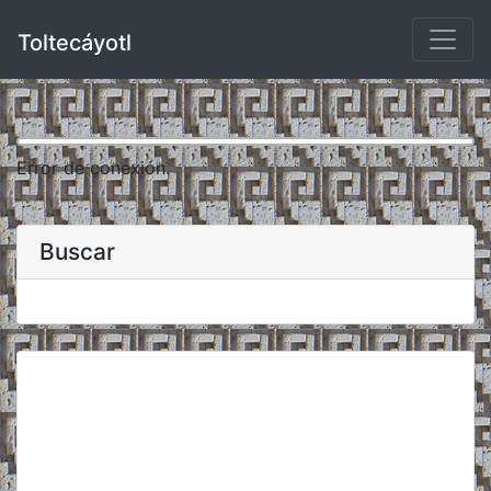
Toltecáyotl
Error de conexión.
Buscar