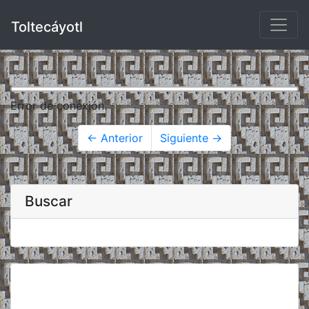
Toltecáyotl
Error de conexión.
← Anterior
Siguiente →
Buscar