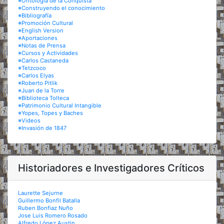
※Ontología de la Conquista
※Construyendo el conocimiento
※Bibliografía
※Promoción Cultural
※English Version
※Aportaciones
※Notas de Prensa
※Cursos y Actividades
※Carlos Castaneda
※Tetzcoco
※Carlos Elyas
※Roberto Pitlik
※Juan de la Torre
※Biblioteca Tolteca
※Patrimonio Cultural Intangible
※Yopes, Topes y Baches
※Videos
※Invasión de 1847
Historiadores e Investigadores Críticos
Laurette Sejurne
Guillermo Bonfil Batalla
Ruben Bonfiaz Nuño
Jose Luis Romero Rosado
Alfredo López Austin