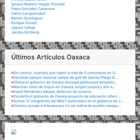
Ignacio Romero Vargas Yturbide
Pablo Gonzalez Casanova
Carlos Lenquersdorf
Ramón Grosfoguel
Enrique Dussel
Jaques Lafaye
Jacobo Grinberg
Últimos Artículos Oaxaca
※
Sin control, incendio que cobró la vida de 5 comuneros en O...
※
Decretan parque nacional campo de golf de Salinas Pliego El...
※
Ofrece el gobierno de Oaxaca disculpa pública por atropello...
※
Marchan miles de triquis en Oaxaca; exigen justicia y alto a...
※
David Hernández Salazar, defensor de la tierra...
※
Desdeña el gobierno de Oaxaca proyecto de educación altern...
※
Suman 12 integrantes del MULT asesinados en el gobierno de J...
※
Vecinos acosan a artesana por no ser nativa de pueblo oaxaqu...