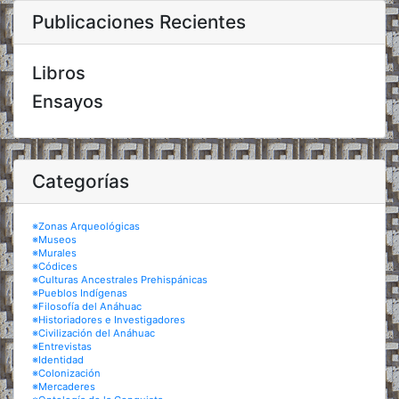
Publicaciones Recientes
Libros
Ensayos
Categorías
※Zonas Arqueológicas
※Museos
※Murales
※Códices
※Culturas Ancestrales Prehispánicas
※Pueblos Indígenas
※Filosofía del Anáhuac
※Historiadores e Investigadores
※Civilización del Anáhuac
※Entrevistas
※Identidad
※Colonización
※Mercaderes