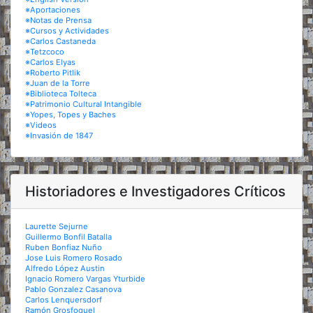
※Aportaciones
※Notas de Prensa
※Cursos y Actividades
※Carlos Castaneda
※Tetzcoco
※Carlos Elyas
※Roberto Pitlik
※Juan de la Torre
※Biblioteca Tolteca
※Patrimonio Cultural Intangible
※Yopes, Topes y Baches
※Videos
※Invasión de 1847
Historiadores e Investigadores Críticos
Laurette Sejurne
Guillermo Bonfil Batalla
Ruben Bonfiaz Nuño
Jose Luis Romero Rosado
Alfredo López Austin
Ignacio Romero Vargas Yturbide
Pablo Gonzalez Casanova
Carlos Lenquersdorf
Ramón Grosfoguel