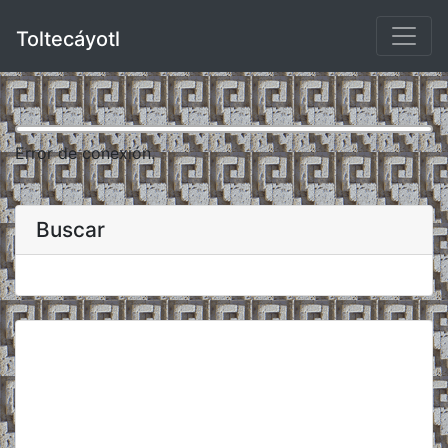
Toltecáyotl
Error de conexión.
Buscar