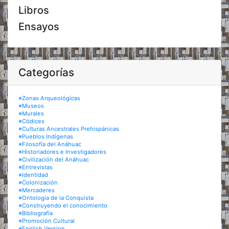
Libros
Ensayos
Categorías
※Zonas Arqueológicas
※Museos
※Murales
※Códices
※Culturas Ancestrales Prehispánicas
※Pueblos Indígenas
※Filosofía del Anáhuac
※Historiadores e Investigadores
※Civilización del Anáhuac
※Entrevistas
※Identidad
※Colonización
※Mercaderes
※Ontología de la Conquista
※Construyendo el conocimiento
※Bibliografía
※Promoción Cultural
※English Version