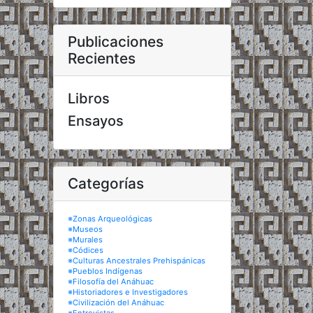
Publicaciones
Recientes
Libros
Ensayos
Categorías
※Zonas Arqueológicas
※Museos
※Murales
※Códices
※Culturas Ancestrales Prehispánicas
※Pueblos Indígenas
※Filosofía del Anáhuac
※Historiadores e Investigadores
※Civilización del Anáhuac