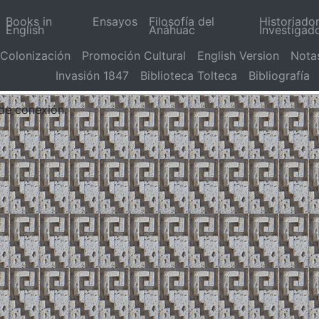
Books in
Ensayos
Filosofía del
Historiado
English
Anáhuac
Investigad
Colonización
Promoción Cultural
English Version
Nota
Invasión 1847
Biblioteca Tolteca
Bibliografía
 de conexión.