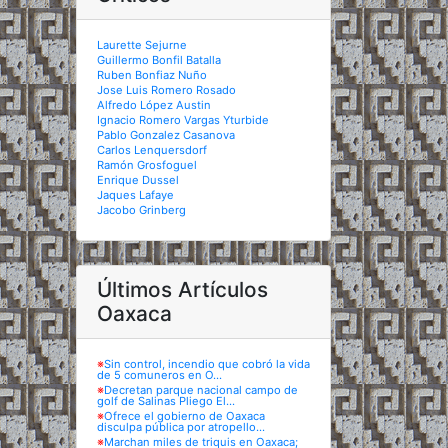
Laurette Sejurne
Guillermo Bonfil Batalla
Ruben Bonfiaz Nuño
Jose Luis Romero Rosado
Alfredo López Austin
Ignacio Romero Vargas Yturbide
Pablo Gonzalez Casanova
Carlos Lenquersdorf
Ramón Grosfoguel
Enrique Dussel
Jaques Lafaye
Jacobo Grinberg
Últimos Artículos
Oaxaca
※
Sin control, incendio que cobró la vida
de 5 comuneros en O...
※
Decretan parque nacional campo de
golf de Salinas Pliego El...
※
Ofrece el gobierno de Oaxaca
disculpa pública por atropello...
※
Marchan miles de triquis en Oaxaca;