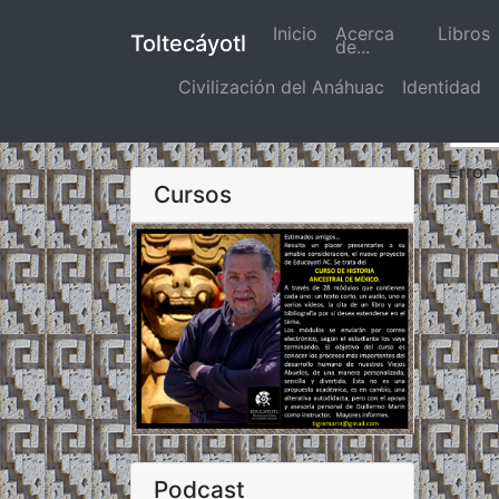
Inicio
(actual)
Acerca
Libros
Toltecáyotl
de...
Civilización del Anáhuac
Identidad
Error
Cursos
Podcast