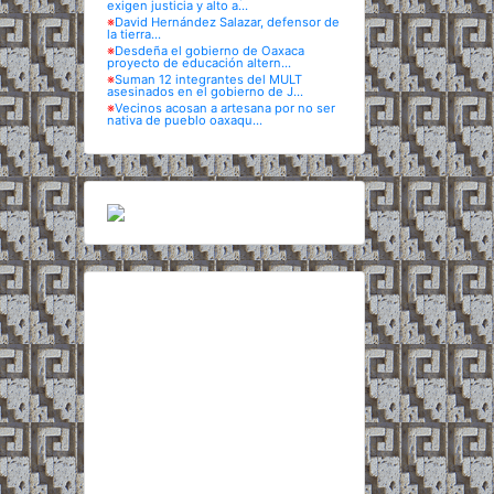
exigen justicia y alto a...
※
David Hernández Salazar, defensor de
la tierra...
※
Desdeña el gobierno de Oaxaca
proyecto de educación altern...
※
Suman 12 integrantes del MULT
asesinados en el gobierno de J...
※
Vecinos acosan a artesana por no ser
nativa de pueblo oaxaqu...