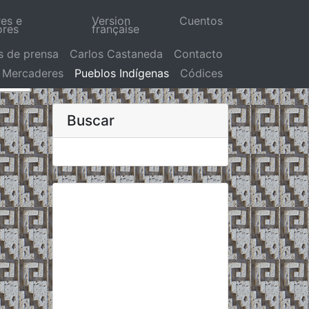
res e
Version
Cuentos
ores
française
s de prensa
Carlos Castaneda
Contacto
Mercaderes
Pueblos Indígenas
Códices
Buscar