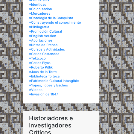
※Entrevistas
※Identidad
※Colonización
※Mercaderes
※Ontología de la Conquista
※Construyendo el conocimiento
※Bibliografía
※Promoción Cultural
※English Version
※Aportaciones
※Notas de Prensa
※Cursos y Actividades
※Carlos Castaneda
※Tetzcoco
※Carlos Elyas
※Roberto Pitlik
※Juan de la Torre
※Biblioteca Tolteca
※Patrimonio Cultural Intangible
※Yopes, Topes y Baches
※Videos
※Invasión de 1847
Historiadores e
Investigadores
Críticos