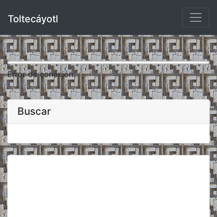
Toltecáyotl
Error de conexión.
Buscar