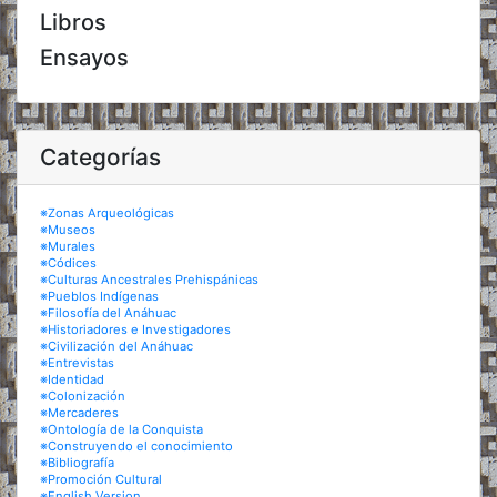
Libros
Ensayos
Categorías
※Zonas Arqueológicas
※Museos
※Murales
※Códices
※Culturas Ancestrales Prehispánicas
※Pueblos Indígenas
※Filosofía del Anáhuac
※Historiadores e Investigadores
※Civilización del Anáhuac
※Entrevistas
※Identidad
※Colonización
※Mercaderes
※Ontología de la Conquista
※Construyendo el conocimiento
※Bibliografía
※Promoción Cultural
※English Version