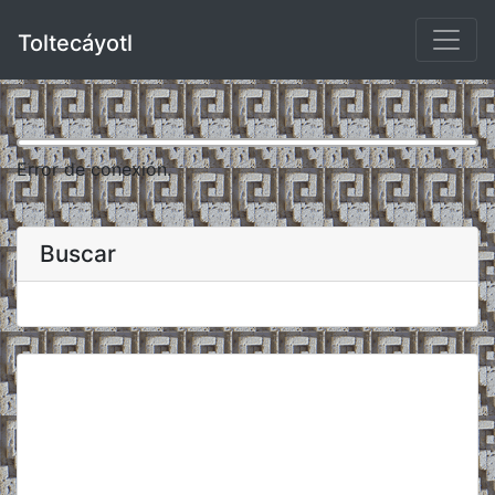
Toltecáyotl
Error de conexión.
Buscar