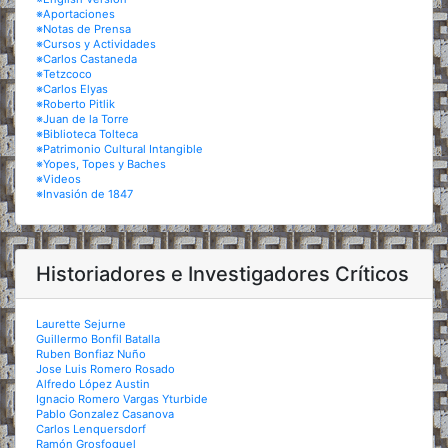
※Aportaciones
※Notas de Prensa
※Cursos y Actividades
※Carlos Castaneda
※Tetzcoco
※Carlos Elyas
※Roberto Pitlik
※Juan de la Torre
※Biblioteca Tolteca
※Patrimonio Cultural Intangible
※Yopes, Topes y Baches
※Videos
※Invasión de 1847
Historiadores e Investigadores Críticos
Laurette Sejurne
Guillermo Bonfil Batalla
Ruben Bonfiaz Nuño
Jose Luis Romero Rosado
Alfredo López Austin
Ignacio Romero Vargas Yturbide
Pablo Gonzalez Casanova
Carlos Lenquersdorf
Ramón Grosfoguel