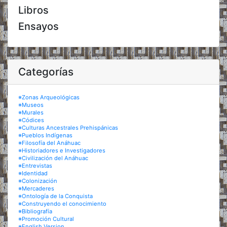
Libros
Ensayos
Categorías
※Zonas Arqueológicas
※Museos
※Murales
※Códices
※Culturas Ancestrales Prehispánicas
※Pueblos Indígenas
※Filosofía del Anáhuac
※Historiadores e Investigadores
※Civilización del Anáhuac
※Entrevistas
※Identidad
※Colonización
※Mercaderes
※Ontología de la Conquista
※Construyendo el conocimiento
※Bibliografía
※Promoción Cultural
※English Version