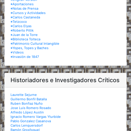
※Aportaciones
※Notas de Prensa
※Cursos y Actividades
※Carlos Castaneda
※Tetzcoco
※Carlos Elyas
※Roberto Pitlik
※Juan de la Torre
※Biblioteca Tolteca
※Patrimonio Cultural Intangible
※Yopes, Topes y Baches
※Videos
※Invasión de 1847
Historiadores e Investigadores Críticos
Laurette Sejurne
Guillermo Bonfil Batalla
Ruben Bonfiaz Nuño
Jose Luis Romero Rosado
Alfredo López Austin
Ignacio Romero Vargas Yturbide
Pablo Gonzalez Casanova
Carlos Lenquersdorf
Ramón Grosfoguel