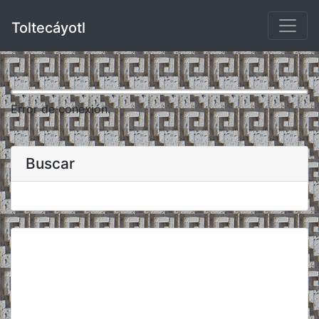
Toltecáyotl
Error de conexión.
Buscar