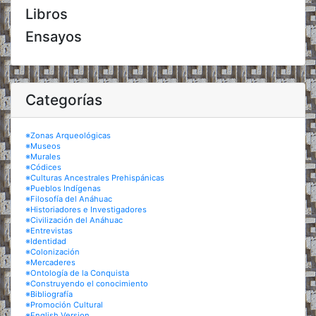
Libros
Ensayos
Categorías
※Zonas Arqueológicas
※Museos
※Murales
※Códices
※Culturas Ancestrales Prehispánicas
※Pueblos Indígenas
※Filosofía del Anáhuac
※Historiadores e Investigadores
※Civilización del Anáhuac
※Entrevistas
※Identidad
※Colonización
※Mercaderes
※Ontología de la Conquista
※Construyendo el conocimiento
※Bibliografía
※Promoción Cultural
※English Version