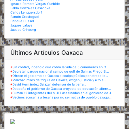
Ignacio Romero Vargas Yturbide
Pablo Gonzalez Casanova
Carlos Lenquersdorf
Ramón Grosfoguel
Enrique Dussel
Jaques Lafaye
Jacobo Grinberg
Últimos Artículos Oaxaca
※
Sin control, incendio que cobró la vida de 5 comuneros en O...
※
Decretan parque nacional campo de golf de Salinas Pliego El...
※
Ofrece el gobierno de Oaxaca disculpa pública por atropello...
※
Marchan miles de triquis en Oaxaca; exigen justicia y alto a...
※
David Hernández Salazar, defensor de la tierra...
※
Desdeña el gobierno de Oaxaca proyecto de educación altern...
※
Suman 12 integrantes del MULT asesinados en el gobierno de J...
※
Vecinos acosan a artesana por no ser nativa de pueblo oaxaqu...