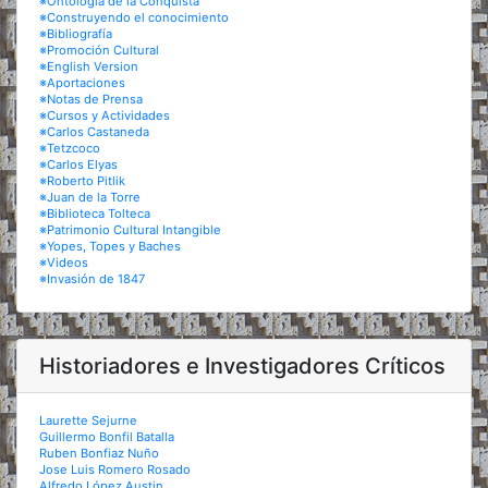
※Ontología de la Conquista
※Construyendo el conocimiento
※Bibliografía
※Promoción Cultural
※English Version
※Aportaciones
※Notas de Prensa
※Cursos y Actividades
※Carlos Castaneda
※Tetzcoco
※Carlos Elyas
※Roberto Pitlik
※Juan de la Torre
※Biblioteca Tolteca
※Patrimonio Cultural Intangible
※Yopes, Topes y Baches
※Videos
※Invasión de 1847
Historiadores e Investigadores Críticos
Laurette Sejurne
Guillermo Bonfil Batalla
Ruben Bonfiaz Nuño
Jose Luis Romero Rosado
Alfredo López Austin