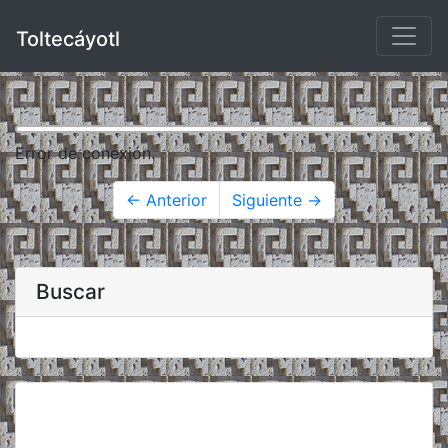
Toltecáyotl
Error de conexión.
← Anterior
Siguiente →
Buscar