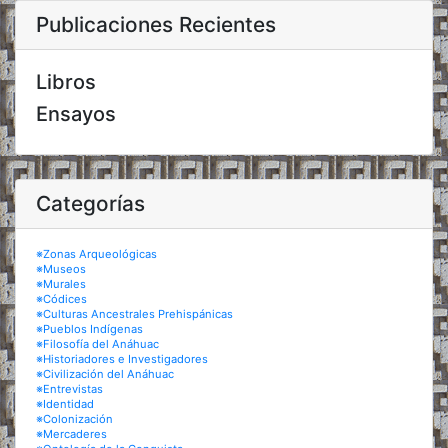
Publicaciones Recientes
Libros
Ensayos
Categorías
※Zonas Arqueológicas
※Museos
※Murales
※Códices
※Culturas Ancestrales Prehispánicas
※Pueblos Indígenas
※Filosofía del Anáhuac
※Historiadores e Investigadores
※Civilización del Anáhuac
※Entrevistas
※Identidad
※Colonización
※Mercaderes