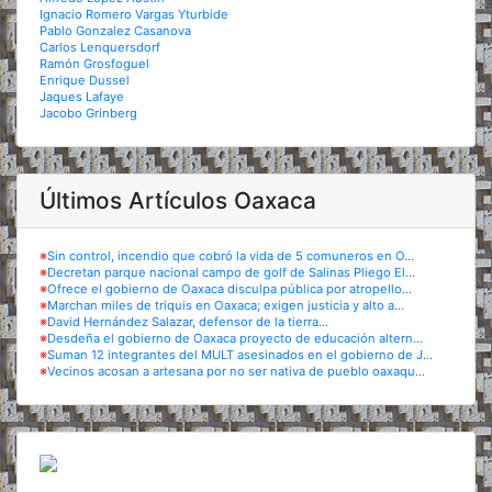
Ignacio Romero Vargas Yturbide
Pablo Gonzalez Casanova
Carlos Lenquersdorf
Ramón Grosfoguel
Enrique Dussel
Jaques Lafaye
Jacobo Grinberg
Últimos Artículos Oaxaca
※
Sin control, incendio que cobró la vida de 5 comuneros en O...
※
Decretan parque nacional campo de golf de Salinas Pliego El...
※
Ofrece el gobierno de Oaxaca disculpa pública por atropello...
※
Marchan miles de triquis en Oaxaca; exigen justicia y alto a...
※
David Hernández Salazar, defensor de la tierra...
※
Desdeña el gobierno de Oaxaca proyecto de educación altern...
※
Suman 12 integrantes del MULT asesinados en el gobierno de J...
※
Vecinos acosan a artesana por no ser nativa de pueblo oaxaqu...