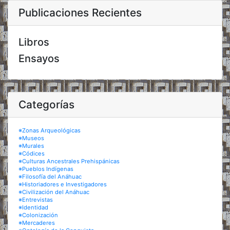
Publicaciones Recientes
Libros
Ensayos
Categorías
※Zonas Arqueológicas
※Museos
※Murales
※Códices
※Culturas Ancestrales Prehispánicas
※Pueblos Indígenas
※Filosofía del Anáhuac
※Historiadores e Investigadores
※Civilización del Anáhuac
※Entrevistas
※Identidad
※Colonización
※Mercaderes