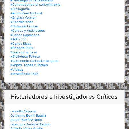
※Ontología de la Conquista
※Construyendo el conocimiento
※Bibliografía
※Promoción Cultural
※English Version
※Aportaciones
※Notas de Prensa
※Cursos y Actividades
※Carlos Castaneda
※Tetzcoco
※Carlos Elyas
※Roberto Pitlik
※Juan de la Torre
※Biblioteca Tolteca
※Patrimonio Cultural Intangible
※Yopes, Topes y Baches
※Videos
※Invasión de 1847
Historiadores e Investigadores Críticos
Laurette Sejurne
Guillermo Bonfil Batalla
Ruben Bonfiaz Nuño
Jose Luis Romero Rosado
Alfredo López Austin