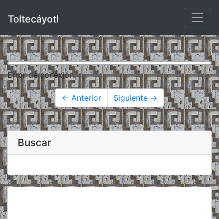
Toltecáyotl
Error de conexión.
← Anterior
Siguiente →
Buscar