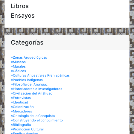
Libros
Ensayos
Categorías
※Zonas Arqueológicas
※Museos
※Murales
※Códices
※Culturas Ancestrales Prehispánicas
※Pueblos Indígenas
※Filosofía del Anáhuac
※Historiadores e Investigadores
※Civilización del Anáhuac
※Entrevistas
※Identidad
※Colonización
※Mercaderes
※Ontología de la Conquista
※Construyendo el conocimiento
※Bibliografía
※Promoción Cultural
※English Version