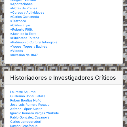
※Aportaciones
※Notas de Prensa
※Cursos y Actividades
※Carlos Castaneda
※Tetzcoco
※Carlos Elyas
※Roberto Pitlik
※Juan de la Torre
※Biblioteca Tolteca
※Patrimonio Cultural Intangible
※Yopes, Topes y Baches
※Videos
※Invasión de 1847
Historiadores e Investigadores Críticos
Laurette Sejurne
Guillermo Bonfil Batalla
Ruben Bonfiaz Nuño
Jose Luis Romero Rosado
Alfredo López Austin
Ignacio Romero Vargas Yturbide
Pablo Gonzalez Casanova
Carlos Lenquersdorf
Ramón Grosfoguel