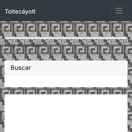
Toltecáyotl
Error de conexión.
Buscar