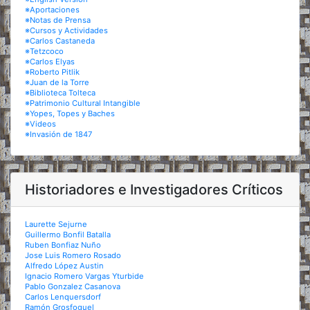
※Aportaciones
※Notas de Prensa
※Cursos y Actividades
※Carlos Castaneda
※Tetzcoco
※Carlos Elyas
※Roberto Pitlik
※Juan de la Torre
※Biblioteca Tolteca
※Patrimonio Cultural Intangible
※Yopes, Topes y Baches
※Videos
※Invasión de 1847
Historiadores e Investigadores Críticos
Laurette Sejurne
Guillermo Bonfil Batalla
Ruben Bonfiaz Nuño
Jose Luis Romero Rosado
Alfredo López Austin
Ignacio Romero Vargas Yturbide
Pablo Gonzalez Casanova
Carlos Lenquersdorf
Ramón Grosfoguel