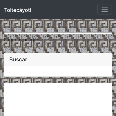
Toltecáyotl
Error de conexión.
Buscar