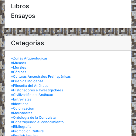
Libros
Ensayos
Categorías
※Zonas Arqueológicas
※Museos
※Murales
※Códices
※Culturas Ancestrales Prehispánicas
※Pueblos Indígenas
※Filosofía del Anáhuac
※Historiadores e Investigadores
※Civilización del Anáhuac
※Entrevistas
※Identidad
※Colonización
※Mercaderes
※Ontología de la Conquista
※Construyendo el conocimiento
※Bibliografía
※Promoción Cultural
※English Version