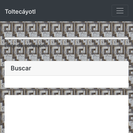
Toltecáyotl
Error de conexión.
Buscar