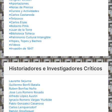
※Aportaciones
※Notas de Prensa
※Cursos y Actividades
※Carlos Castaneda
※Tetzcoco
※Carlos Elyas
※Roberto Pitlik
※Juan de la Torre
※Biblioteca Tolteca
※Patrimonio Cultural Intangible
※Yopes, Topes y Baches
※Videos
※Invasión de 1847
Historiadores e Investigadores Críticos
Laurette Sejurne
Guillermo Bonfil Batalla
Ruben Bonfiaz Nuño
Jose Luis Romero Rosado
Alfredo López Austin
Ignacio Romero Vargas Yturbide
Pablo Gonzalez Casanova
Carlos Lenquersdorf
Ramón Grosfoguel