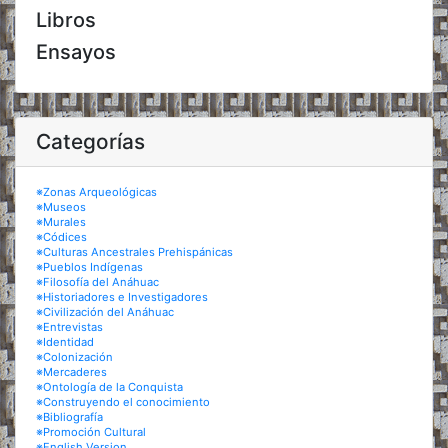
Libros
Ensayos
Categorías
※Zonas Arqueológicas
※Museos
※Murales
※Códices
※Culturas Ancestrales Prehispánicas
※Pueblos Indígenas
※Filosofía del Anáhuac
※Historiadores e Investigadores
※Civilización del Anáhuac
※Entrevistas
※Identidad
※Colonización
※Mercaderes
※Ontología de la Conquista
※Construyendo el conocimiento
※Bibliografía
※Promoción Cultural
※English Version