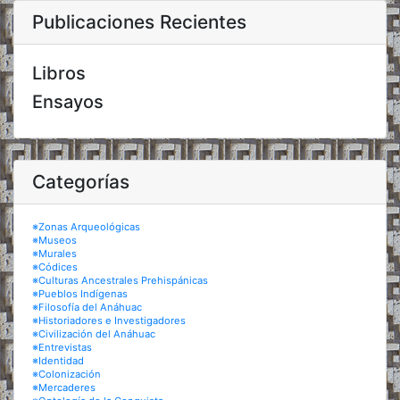
Publicaciones Recientes
Libros
Ensayos
Categorías
※Zonas Arqueológicas
※Museos
※Murales
※Códices
※Culturas Ancestrales Prehispánicas
※Pueblos Indígenas
※Filosofía del Anáhuac
※Historiadores e Investigadores
※Civilización del Anáhuac
※Entrevistas
※Identidad
※Colonización
※Mercaderes