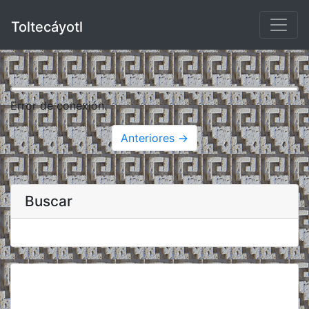
Toltecáyotl
Error de conexión.
Anteriores →
Buscar