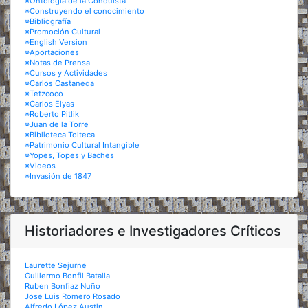
※Ontología de la Conquista
※Construyendo el conocimiento
※Bibliografía
※Promoción Cultural
※English Version
※Aportaciones
※Notas de Prensa
※Cursos y Actividades
※Carlos Castaneda
※Tetzcoco
※Carlos Elyas
※Roberto Pitlik
※Juan de la Torre
※Biblioteca Tolteca
※Patrimonio Cultural Intangible
※Yopes, Topes y Baches
※Videos
※Invasión de 1847
Historiadores e Investigadores Críticos
Laurette Sejurne
Guillermo Bonfil Batalla
Ruben Bonfiaz Nuño
Jose Luis Romero Rosado
Alfredo López Austin