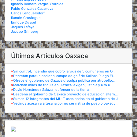
Ignacio Romero Vargas Yturbide
Pablo Gonzalez Casanova
Carlos Lenquersdorf
Ramón Grosfoguel
Enrique Dussel
Jaques Lafaye
Jacobo Grinberg
Últimos Artículos Oaxaca
※
Sin control, incendio que cobró la vida de 5 comuneros en O...
※
Decretan parque nacional campo de golf de Salinas Pliego El...
※
Ofrece el gobierno de Oaxaca disculpa pública por atropello...
※
Marchan miles de triquis en Oaxaca; exigen justicia y alto a...
※
David Hernández Salazar, defensor de la tierra...
※
Desdeña el gobierno de Oaxaca proyecto de educación altern...
※
Suman 12 integrantes del MULT asesinados en el gobierno de J...
※
Vecinos acosan a artesana por no ser nativa de pueblo oaxaqu...