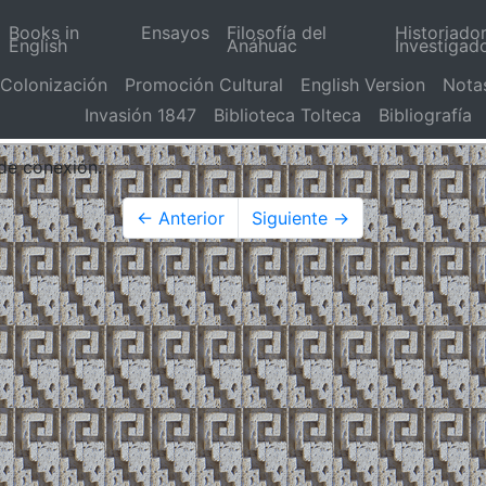
Books in
Ensayos
Filosofía del
Historiado
English
Anáhuac
Investigad
Colonización
Promoción Cultural
English Version
Nota
Invasión 1847
Biblioteca Tolteca
Bibliografía
 de conexión.
← Anterior
Siguiente →