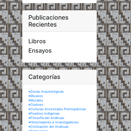
Publicaciones
Recientes
Libros
Ensayos
Categorías
※Zonas Arqueológicas
※Museos
※Murales
※Códices
※Culturas Ancestrales Prehispánicas
※Pueblos Indígenas
※Filosofía del Anáhuac
※Historiadores e Investigadores
※Civilización del Anáhuac