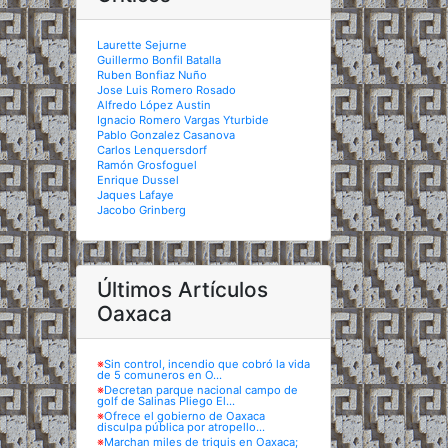
Laurette Sejurne
Guillermo Bonfil Batalla
Ruben Bonfiaz Nuño
Jose Luis Romero Rosado
Alfredo López Austin
Ignacio Romero Vargas Yturbide
Pablo Gonzalez Casanova
Carlos Lenquersdorf
Ramón Grosfoguel
Enrique Dussel
Jaques Lafaye
Jacobo Grinberg
Últimos Artículos
Oaxaca
※
Sin control, incendio que cobró la vida
de 5 comuneros en O...
※
Decretan parque nacional campo de
golf de Salinas Pliego El...
※
Ofrece el gobierno de Oaxaca
disculpa pública por atropello...
※
Marchan miles de triquis en Oaxaca;