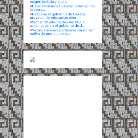
exigen justicia y alto a...
※
David Hernández Salazar, defensor de
la tierra...
※
Desdeña el gobierno de Oaxaca
proyecto de educación altern...
※
Suman 12 integrantes del MULT
asesinados en el gobierno de J...
※
Vecinos acosan a artesana por no ser
nativa de pueblo oaxaqu...