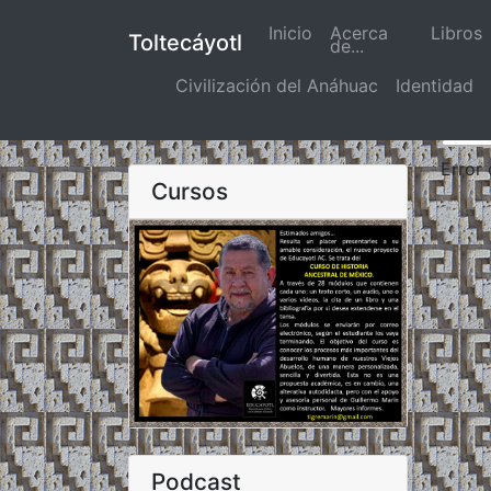
Inicio
(actual)
Acerca
Libros
Toltecáyotl
de...
Civilización del Anáhuac
Identidad
Error
Cursos
Podcast