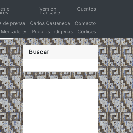
res e
Version
Cuentos
ores
française
s de prensa
Carlos Castaneda
Contacto
Mercaderes
Pueblos Indígenas
Códices
Buscar