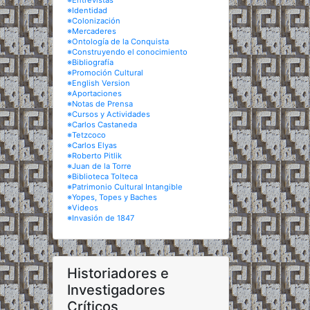
※Entrevistas
※Identidad
※Colonización
※Mercaderes
※Ontología de la Conquista
※Construyendo el conocimiento
※Bibliografía
※Promoción Cultural
※English Version
※Aportaciones
※Notas de Prensa
※Cursos y Actividades
※Carlos Castaneda
※Tetzcoco
※Carlos Elyas
※Roberto Pitlik
※Juan de la Torre
※Biblioteca Tolteca
※Patrimonio Cultural Intangible
※Yopes, Topes y Baches
※Videos
※Invasión de 1847
Historiadores e
Investigadores
Críticos