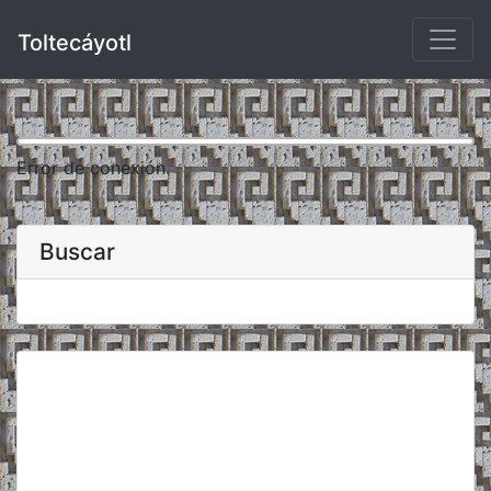
Toltecáyotl
Error de conexión.
Buscar