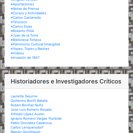
※Aportaciones
※Notas de Prensa
※Cursos y Actividades
※Carlos Castaneda
※Tetzcoco
※Carlos Elyas
※Roberto Pitlik
※Juan de la Torre
※Biblioteca Tolteca
※Patrimonio Cultural Intangible
※Yopes, Topes y Baches
※Videos
※Invasión de 1847
Historiadores e Investigadores Críticos
Laurette Sejurne
Guillermo Bonfil Batalla
Ruben Bonfiaz Nuño
Jose Luis Romero Rosado
Alfredo López Austin
Ignacio Romero Vargas Yturbide
Pablo Gonzalez Casanova
Carlos Lenquersdorf
Ramón Grosfoguel