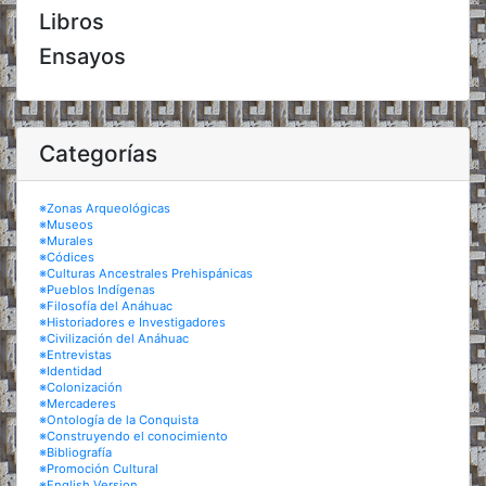
Libros
Ensayos
Categorías
※Zonas Arqueológicas
※Museos
※Murales
※Códices
※Culturas Ancestrales Prehispánicas
※Pueblos Indígenas
※Filosofía del Anáhuac
※Historiadores e Investigadores
※Civilización del Anáhuac
※Entrevistas
※Identidad
※Colonización
※Mercaderes
※Ontología de la Conquista
※Construyendo el conocimiento
※Bibliografía
※Promoción Cultural
※English Version