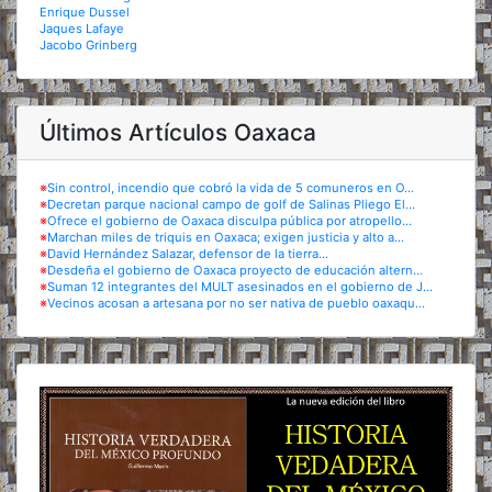
Enrique Dussel
Jaques Lafaye
Jacobo Grinberg
Últimos Artículos Oaxaca
※
Sin control, incendio que cobró la vida de 5 comuneros en O...
※
Decretan parque nacional campo de golf de Salinas Pliego El...
※
Ofrece el gobierno de Oaxaca disculpa pública por atropello...
※
Marchan miles de triquis en Oaxaca; exigen justicia y alto a...
※
David Hernández Salazar, defensor de la tierra...
※
Desdeña el gobierno de Oaxaca proyecto de educación altern...
※
Suman 12 integrantes del MULT asesinados en el gobierno de J...
※
Vecinos acosan a artesana por no ser nativa de pueblo oaxaqu...