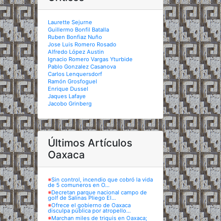
Laurette Sejurne
Guillermo Bonfil Batalla
Ruben Bonfiaz Nuño
Jose Luis Romero Rosado
Alfredo López Austin
Ignacio Romero Vargas Yturbide
Pablo Gonzalez Casanova
Carlos Lenquersdorf
Ramón Grosfoguel
Enrique Dussel
Jaques Lafaye
Jacobo Grinberg
Últimos Artículos
Oaxaca
※
Sin control, incendio que cobró la vida
de 5 comuneros en O...
※
Decretan parque nacional campo de
golf de Salinas Pliego El...
※
Ofrece el gobierno de Oaxaca
disculpa pública por atropello...
※
Marchan miles de triquis en Oaxaca;