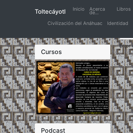
Inicio
(actual)
Acerca
Libros
Toltecáyotl
de...
Civilización del Anáhuac
Identidad
Error
Cursos
Podcast