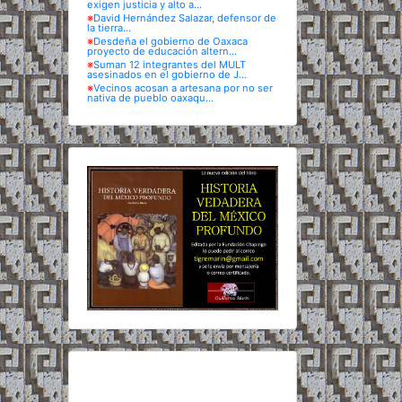
exigen justicia y alto a...
※
David Hernández Salazar, defensor de
la tierra...
※
Desdeña el gobierno de Oaxaca
proyecto de educación altern...
※
Suman 12 integrantes del MULT
asesinados en el gobierno de J...
※
Vecinos acosan a artesana por no ser
nativa de pueblo oaxaqu...