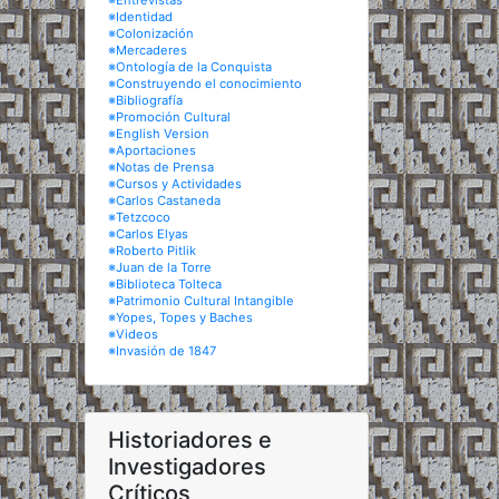
※Entrevistas
※Identidad
※Colonización
※Mercaderes
※Ontología de la Conquista
※Construyendo el conocimiento
※Bibliografía
※Promoción Cultural
※English Version
※Aportaciones
※Notas de Prensa
※Cursos y Actividades
※Carlos Castaneda
※Tetzcoco
※Carlos Elyas
※Roberto Pitlik
※Juan de la Torre
※Biblioteca Tolteca
※Patrimonio Cultural Intangible
※Yopes, Topes y Baches
※Videos
※Invasión de 1847
Historiadores e
Investigadores
Críticos