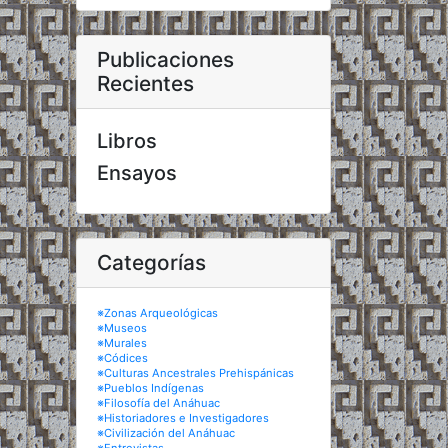
Publicaciones
Recientes
Libros
Ensayos
Categorías
※Zonas Arqueológicas
※Museos
※Murales
※Códices
※Culturas Ancestrales Prehispánicas
※Pueblos Indígenas
※Filosofía del Anáhuac
※Historiadores e Investigadores
※Civilización del Anáhuac