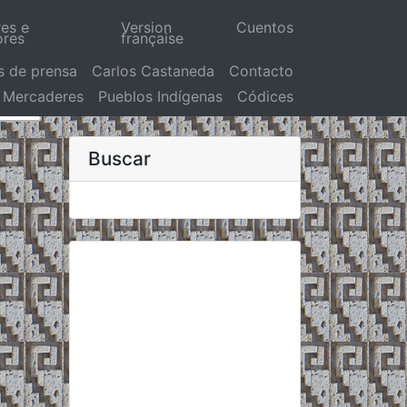
res e
Version
Cuentos
ores
française
s de prensa
Carlos Castaneda
Contacto
Mercaderes
Pueblos Indígenas
Códices
Buscar