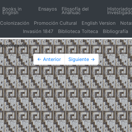
Books in
Ensayos
Filosofía del
Historiado
English
Anáhuac
Investigad
Colonización
Promoción Cultural
English Version
Nota
Invasión 1847
Biblioteca Tolteca
Bibliografía
 de conexión.
← Anterior
Siguiente →