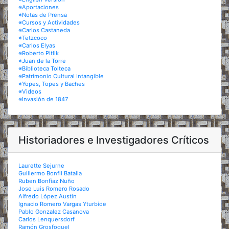
※Aportaciones
※Notas de Prensa
※Cursos y Actividades
※Carlos Castaneda
※Tetzcoco
※Carlos Elyas
※Roberto Pitlik
※Juan de la Torre
※Biblioteca Tolteca
※Patrimonio Cultural Intangible
※Yopes, Topes y Baches
※Videos
※Invasión de 1847
Historiadores e Investigadores Críticos
Laurette Sejurne
Guillermo Bonfil Batalla
Ruben Bonfiaz Nuño
Jose Luis Romero Rosado
Alfredo López Austin
Ignacio Romero Vargas Yturbide
Pablo Gonzalez Casanova
Carlos Lenquersdorf
Ramón Grosfoguel