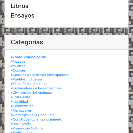
Libros
Ensayos
Categorías
※Zonas Arqueológicas
※Museos
※Murales
※Códices
※Culturas Ancestrales Prehispánicas
※Pueblos Indígenas
※Filosofía del Anáhuac
※Historiadores e Investigadores
※Civilización del Anáhuac
※Entrevistas
※Identidad
※Colonización
※Mercaderes
※Ontología de la Conquista
※Construyendo el conocimiento
※Bibliografía
※Promoción Cultural
※English Version