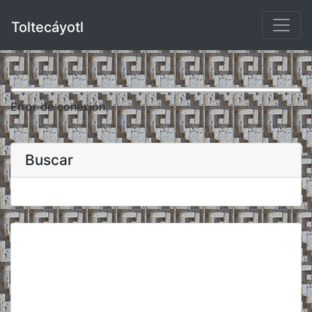
Toltecáyotl
Error de conexión.
Buscar