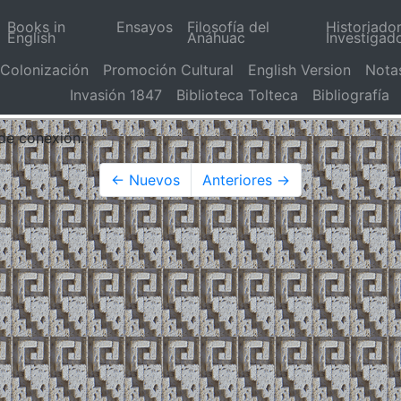
Books in
Ensayos
Filosofía del
Historiado
English
Anáhuac
Investigad
Colonización
Promoción Cultural
English Version
Nota
Invasión 1847
Biblioteca Tolteca
Bibliografía
 de conexión.
← Nuevos
Anteriores →