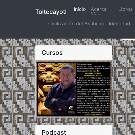
Inicio
(actual)
Acerca
Libros
Toltecáyotl
de...
Civilización del Anáhuac
Identidad
Error
Cursos
Podcast