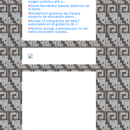
exigen justicia y alto a...
※
David Hernández Salazar, defensor de
la tierra...
※
Desdeña el gobierno de Oaxaca
proyecto de educación altern...
※
Suman 12 integrantes del MULT
asesinados en el gobierno de J...
※
Vecinos acosan a artesana por no ser
nativa de pueblo oaxaqu...