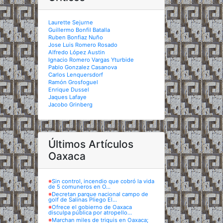
Laurette Sejurne
Guillermo Bonfil Batalla
Ruben Bonfiaz Nuño
Jose Luis Romero Rosado
Alfredo López Austin
Ignacio Romero Vargas Yturbide
Pablo Gonzalez Casanova
Carlos Lenquersdorf
Ramón Grosfoguel
Enrique Dussel
Jaques Lafaye
Jacobo Grinberg
Últimos Artículos
Oaxaca
※
Sin control, incendio que cobró la vida
de 5 comuneros en O...
※
Decretan parque nacional campo de
golf de Salinas Pliego El...
※
Ofrece el gobierno de Oaxaca
disculpa pública por atropello...
※
Marchan miles de triquis en Oaxaca;