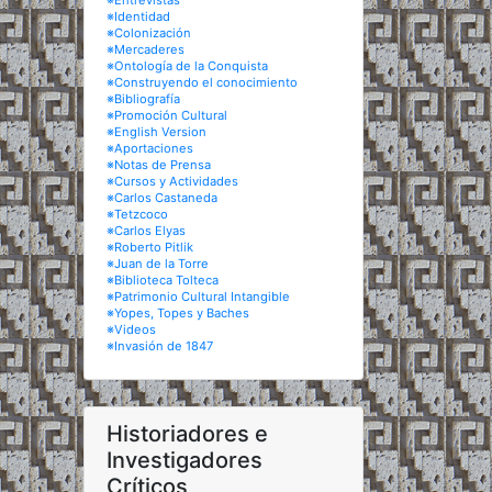
※Entrevistas
※Identidad
※Colonización
※Mercaderes
※Ontología de la Conquista
※Construyendo el conocimiento
※Bibliografía
※Promoción Cultural
※English Version
※Aportaciones
※Notas de Prensa
※Cursos y Actividades
※Carlos Castaneda
※Tetzcoco
※Carlos Elyas
※Roberto Pitlik
※Juan de la Torre
※Biblioteca Tolteca
※Patrimonio Cultural Intangible
※Yopes, Topes y Baches
※Videos
※Invasión de 1847
Historiadores e
Investigadores
Críticos