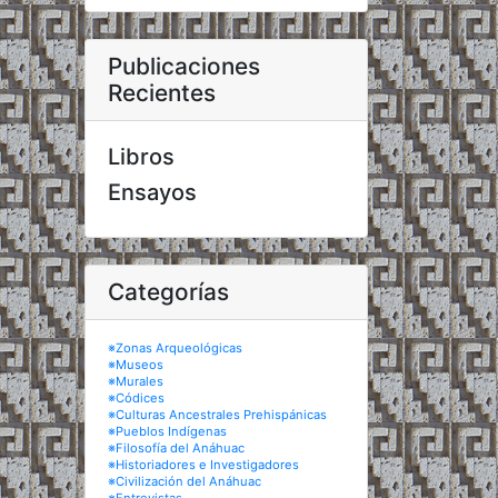
Publicaciones
Recientes
Libros
Ensayos
Categorías
※Zonas Arqueológicas
※Museos
※Murales
※Códices
※Culturas Ancestrales Prehispánicas
※Pueblos Indígenas
※Filosofía del Anáhuac
※Historiadores e Investigadores
※Civilización del Anáhuac