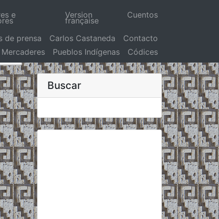
res e
Version
Cuentos
ores
française
s de prensa
Carlos Castaneda
Contacto
Mercaderes
Pueblos Indígenas
Códices
Buscar