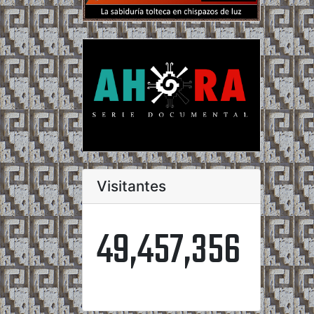
Visitantes
49,457,356