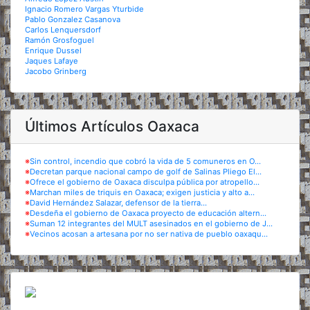
Ignacio Romero Vargas Yturbide
Pablo Gonzalez Casanova
Carlos Lenquersdorf
Ramón Grosfoguel
Enrique Dussel
Jaques Lafaye
Jacobo Grinberg
Últimos Artículos Oaxaca
※
Sin control, incendio que cobró la vida de 5 comuneros en O...
※
Decretan parque nacional campo de golf de Salinas Pliego El...
※
Ofrece el gobierno de Oaxaca disculpa pública por atropello...
※
Marchan miles de triquis en Oaxaca; exigen justicia y alto a...
※
David Hernández Salazar, defensor de la tierra...
※
Desdeña el gobierno de Oaxaca proyecto de educación altern...
※
Suman 12 integrantes del MULT asesinados en el gobierno de J...
※
Vecinos acosan a artesana por no ser nativa de pueblo oaxaqu...