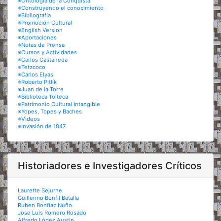
※Ontología de la Conquista
※Construyendo el conocimiento
※Bibliografía
※Promoción Cultural
※English Version
※Aportaciones
※Notas de Prensa
※Cursos y Actividades
※Carlos Castaneda
※Tetzcoco
※Carlos Elyas
※Roberto Pitlik
※Juan de la Torre
※Biblioteca Tolteca
※Patrimonio Cultural Intangible
※Yopes, Topes y Baches
※Videos
※Invasión de 1847
Historiadores e Investigadores Críticos
Laurette Sejurne
Guillermo Bonfil Batalla
Ruben Bonfiaz Nuño
Jose Luis Romero Rosado
Alfredo López Austin