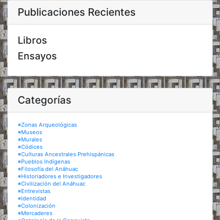
Publicaciones Recientes
Libros
Ensayos
Categorías
※Zonas Arqueológicas
※Museos
※Murales
※Códices
※Culturas Ancestrales Prehispánicas
※Pueblos Indígenas
※Filosofía del Anáhuac
※Historiadores e Investigadores
※Civilización del Anáhuac
※Entrevistas
※Identidad
※Colonización
※Mercaderes