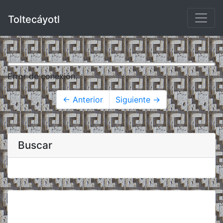
Toltecáyotl
Error de conexión.
← Anterior
Siguiente →
Buscar