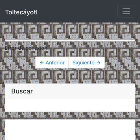
Toltecáyotl
Error de conexión.
← Anterior
Siguiente →
Buscar