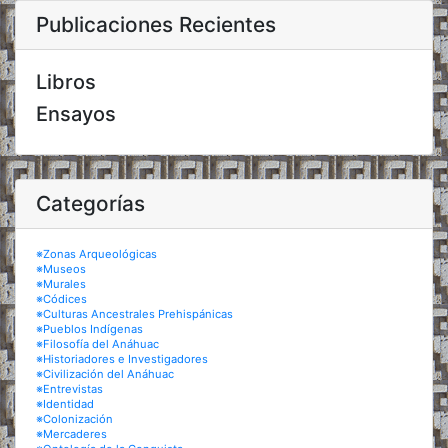
Publicaciones Recientes
Libros
Ensayos
Categorías
※Zonas Arqueológicas
※Museos
※Murales
※Códices
※Culturas Ancestrales Prehispánicas
※Pueblos Indígenas
※Filosofía del Anáhuac
※Historiadores e Investigadores
※Civilización del Anáhuac
※Entrevistas
※Identidad
※Colonización
※Mercaderes