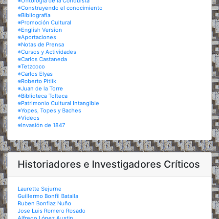
※Ontología de la Conquista
※Construyendo el conocimiento
※Bibliografía
※Promoción Cultural
※English Version
※Aportaciones
※Notas de Prensa
※Cursos y Actividades
※Carlos Castaneda
※Tetzcoco
※Carlos Elyas
※Roberto Pitlik
※Juan de la Torre
※Biblioteca Tolteca
※Patrimonio Cultural Intangible
※Yopes, Topes y Baches
※Videos
※Invasión de 1847
Historiadores e Investigadores Críticos
Laurette Sejurne
Guillermo Bonfil Batalla
Ruben Bonfiaz Nuño
Jose Luis Romero Rosado
Alfredo López Austin