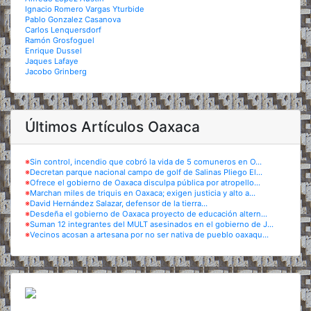
Ignacio Romero Vargas Yturbide
Pablo Gonzalez Casanova
Carlos Lenquersdorf
Ramón Grosfoguel
Enrique Dussel
Jaques Lafaye
Jacobo Grinberg
Últimos Artículos Oaxaca
※
Sin control, incendio que cobró la vida de 5 comuneros en O...
※
Decretan parque nacional campo de golf de Salinas Pliego El...
※
Ofrece el gobierno de Oaxaca disculpa pública por atropello...
※
Marchan miles de triquis en Oaxaca; exigen justicia y alto a...
※
David Hernández Salazar, defensor de la tierra...
※
Desdeña el gobierno de Oaxaca proyecto de educación altern...
※
Suman 12 integrantes del MULT asesinados en el gobierno de J...
※
Vecinos acosan a artesana por no ser nativa de pueblo oaxaqu...