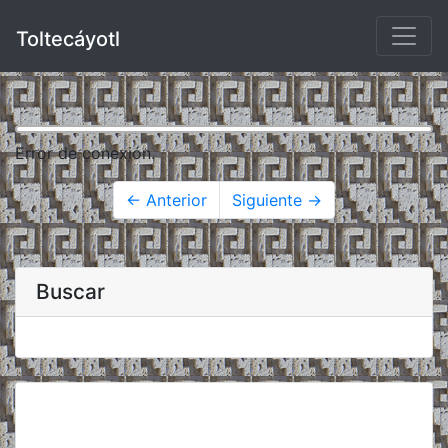
Toltecáyotl
Error de conexión.
← Anterior
Siguiente →
Buscar