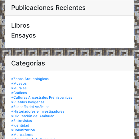
Publicaciones Recientes
Libros
Ensayos
Categorías
※Zonas Arqueológicas
※Museos
※Murales
※Códices
※Culturas Ancestrales Prehispánicas
※Pueblos Indígenas
※Filosofía del Anáhuac
※Historiadores e Investigadores
※Civilización del Anáhuac
※Entrevistas
※Identidad
※Colonización
※Mercaderes