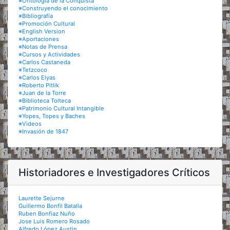
※Ontología de la Conquista
※Construyendo el conocimiento
※Bibliografía
※Promoción Cultural
※English Version
※Aportaciones
※Notas de Prensa
※Cursos y Actividades
※Carlos Castaneda
※Tetzcoco
※Carlos Elyas
※Roberto Pitlik
※Juan de la Torre
※Biblioteca Tolteca
※Patrimonio Cultural Intangible
※Yopes, Topes y Baches
※Videos
※Invasión de 1847
Historiadores e Investigadores Críticos
Laurette Sejurne
Guillermo Bonfil Batalla
Ruben Bonfiaz Nuño
Jose Luis Romero Rosado
Alfredo López Austin