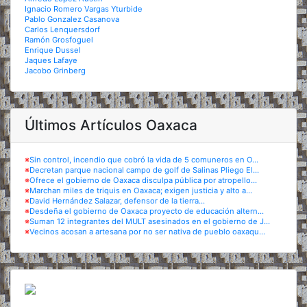
Ignacio Romero Vargas Yturbide
Pablo Gonzalez Casanova
Carlos Lenquersdorf
Ramón Grosfoguel
Enrique Dussel
Jaques Lafaye
Jacobo Grinberg
Últimos Artículos Oaxaca
※
Sin control, incendio que cobró la vida de 5 comuneros en O...
※
Decretan parque nacional campo de golf de Salinas Pliego El...
※
Ofrece el gobierno de Oaxaca disculpa pública por atropello...
※
Marchan miles de triquis en Oaxaca; exigen justicia y alto a...
※
David Hernández Salazar, defensor de la tierra...
※
Desdeña el gobierno de Oaxaca proyecto de educación altern...
※
Suman 12 integrantes del MULT asesinados en el gobierno de J...
※
Vecinos acosan a artesana por no ser nativa de pueblo oaxaqu...