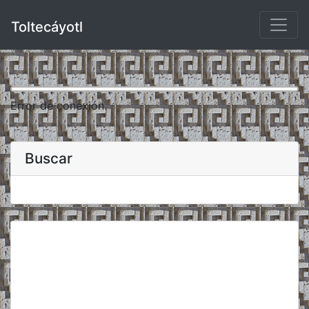
Toltecáyotl
Error de conexión.
Buscar