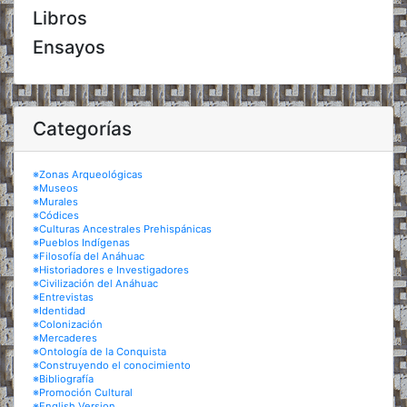
Libros
Ensayos
Categorías
※Zonas Arqueológicas
※Museos
※Murales
※Códices
※Culturas Ancestrales Prehispánicas
※Pueblos Indígenas
※Filosofía del Anáhuac
※Historiadores e Investigadores
※Civilización del Anáhuac
※Entrevistas
※Identidad
※Colonización
※Mercaderes
※Ontología de la Conquista
※Construyendo el conocimiento
※Bibliografía
※Promoción Cultural
※English Version