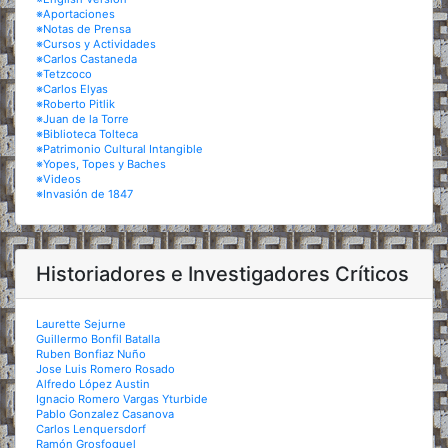
※Aportaciones
※Notas de Prensa
※Cursos y Actividades
※Carlos Castaneda
※Tetzcoco
※Carlos Elyas
※Roberto Pitlik
※Juan de la Torre
※Biblioteca Tolteca
※Patrimonio Cultural Intangible
※Yopes, Topes y Baches
※Videos
※Invasión de 1847
Historiadores e Investigadores Críticos
Laurette Sejurne
Guillermo Bonfil Batalla
Ruben Bonfiaz Nuño
Jose Luis Romero Rosado
Alfredo López Austin
Ignacio Romero Vargas Yturbide
Pablo Gonzalez Casanova
Carlos Lenquersdorf
Ramón Grosfoguel