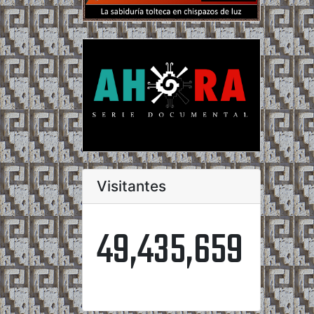
Visitantes
49,435,659