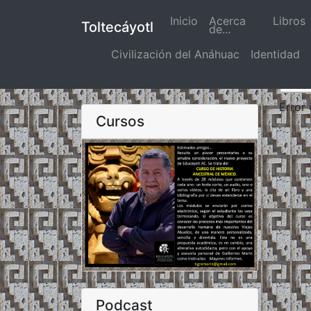
Inicio
(actual)
Acerca
Libros
Toltecáyotl
de...
Civilización del Anáhuac
Identidad
Error
Cursos
Podcast