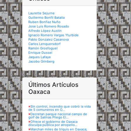
Laurette Sejurne
Guillermo Bonfil Batalla
Ruben Bonfiaz Nuño
Jose Luis Romero Rosado
Alfredo López Austin
Ignacio Romero Vargas Yturbide
Pablo Gonzalez Casanova
Carlos Lenquersdorf
Ramón Grosfoguel
Enrique Dussel
Jaques Lafaye
Jacobo Grinberg
Últimos Artículos
Oaxaca
※
Sin control, incendio que cobró la vida
de 5 comuneros en O...
※
Decretan parque nacional campo de
golf de Salinas Pliego El...
※
Ofrece el gobierno de Oaxaca
disculpa pública por atropello...
※
Marchan miles de triquis en Oaxaca;