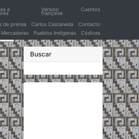
res e
Version
Cuentos
ores
française
s de prensa
Carlos Castaneda
Contacto
Mercaderes
Pueblos Indígenas
Códices
Buscar