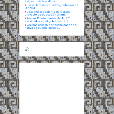
exigen justicia y alto a...
※
David Hernández Salazar, defensor de
la tierra...
※
Desdeña el gobierno de Oaxaca
proyecto de educación altern...
※
Suman 12 integrantes del MULT
asesinados en el gobierno de J...
※
Vecinos acosan a artesana por no ser
nativa de pueblo oaxaqu...