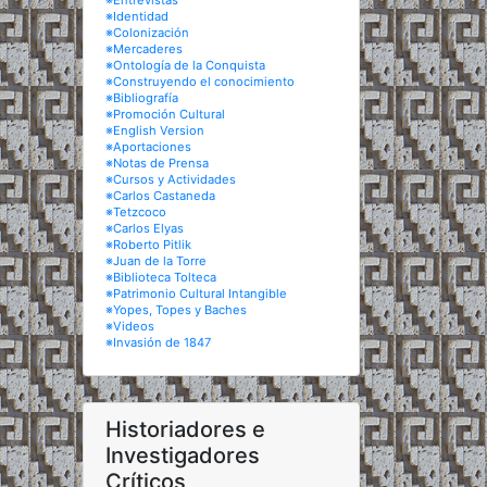
※Entrevistas
※Identidad
※Colonización
※Mercaderes
※Ontología de la Conquista
※Construyendo el conocimiento
※Bibliografía
※Promoción Cultural
※English Version
※Aportaciones
※Notas de Prensa
※Cursos y Actividades
※Carlos Castaneda
※Tetzcoco
※Carlos Elyas
※Roberto Pitlik
※Juan de la Torre
※Biblioteca Tolteca
※Patrimonio Cultural Intangible
※Yopes, Topes y Baches
※Videos
※Invasión de 1847
Historiadores e
Investigadores
Críticos