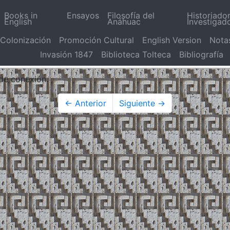
Books in
Ensayos
Filosofía del
Historiado
English
Anáhuac
Investigad
Colonización
Promoción Cultural
English Version
Nota
Invasión 1847
Biblioteca Tolteca
Bibliografía
 de conexión.
← Anterior
Siguiente →