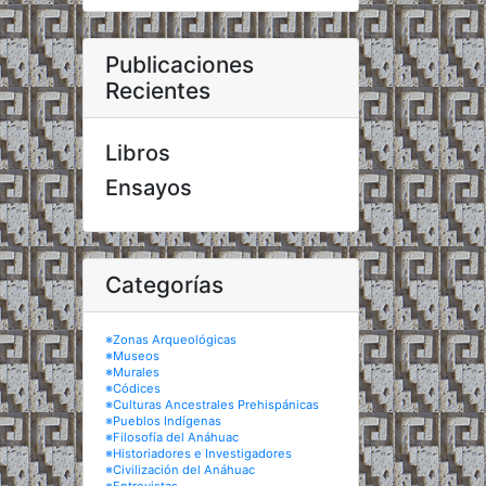
Publicaciones
Recientes
Libros
Ensayos
Categorías
※Zonas Arqueológicas
※Museos
※Murales
※Códices
※Culturas Ancestrales Prehispánicas
※Pueblos Indígenas
※Filosofía del Anáhuac
※Historiadores e Investigadores
※Civilización del Anáhuac