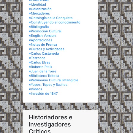
※Entrevistas
※Identidad
※Colonización
※Mercaderes
※Ontología de la Conquista
※Construyendo el conocimiento
※Bibliografía
※Promoción Cultural
※English Version
※Aportaciones
※Notas de Prensa
※Cursos y Actividades
※Carlos Castaneda
※Tetzcoco
※Carlos Elyas
※Roberto Pitlik
※Juan de la Torre
※Biblioteca Tolteca
※Patrimonio Cultural Intangible
※Yopes, Topes y Baches
※Videos
※Invasión de 1847
Historiadores e
Investigadores
Críticos