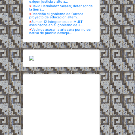
exigen justicia y alto a...
※
David Hernández Salazar, defensor de
la tierra...
※
Desdeña el gobierno de Oaxaca
proyecto de educación altern...
※
Suman 12 integrantes del MULT
asesinados en el gobierno de J...
※
Vecinos acosan a artesana por no ser
nativa de pueblo oaxaqu...