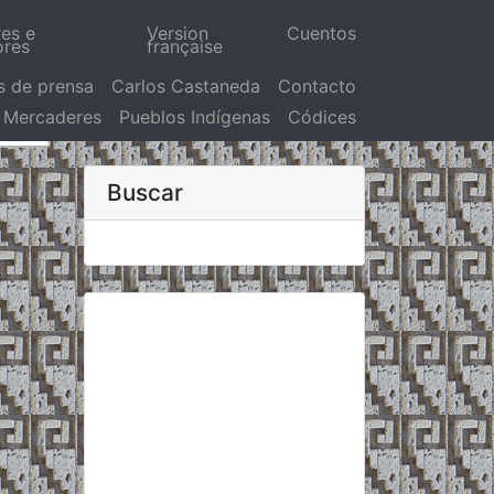
res e
Version
Cuentos
ores
française
s de prensa
Carlos Castaneda
Contacto
Mercaderes
Pueblos Indígenas
Códices
Buscar