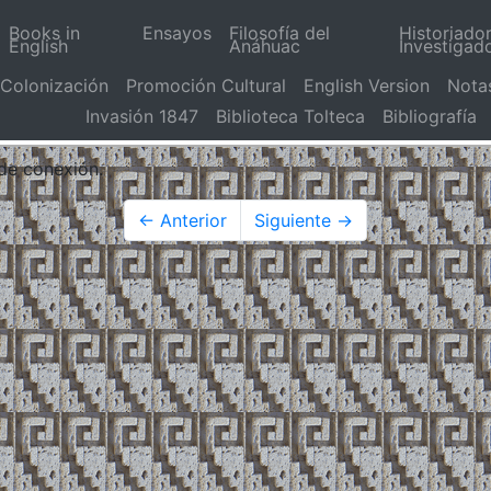
Books in
Ensayos
Filosofía del
Historiado
English
Anáhuac
Investigad
Colonización
Promoción Cultural
English Version
Nota
Invasión 1847
Biblioteca Tolteca
Bibliografía
 de conexión.
← Anterior
Siguiente →