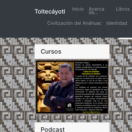
Inicio
(actual)
Acerca
Libros
Toltecáyotl
de...
Civilización del Anáhuac
Identidad
Error
Cursos
Podcast