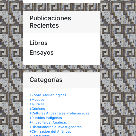
Publicaciones
Recientes
Libros
Ensayos
Categorías
※Zonas Arqueológicas
※Museos
※Murales
※Códices
※Culturas Ancestrales Prehispánicas
※Pueblos Indígenas
※Filosofía del Anáhuac
※Historiadores e Investigadores
※Civilización del Anáhuac