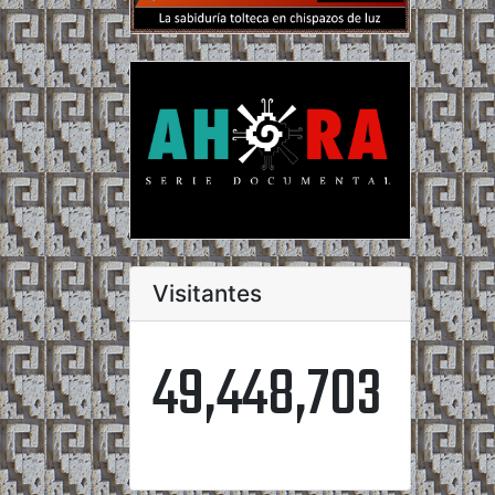
Visitantes
49,448,703