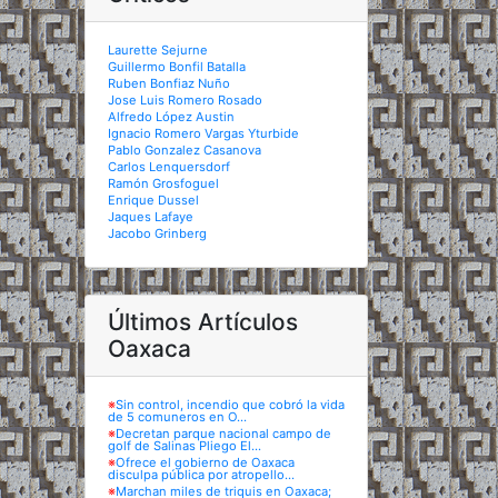
Laurette Sejurne
Guillermo Bonfil Batalla
Ruben Bonfiaz Nuño
Jose Luis Romero Rosado
Alfredo López Austin
Ignacio Romero Vargas Yturbide
Pablo Gonzalez Casanova
Carlos Lenquersdorf
Ramón Grosfoguel
Enrique Dussel
Jaques Lafaye
Jacobo Grinberg
Últimos Artículos
Oaxaca
※
Sin control, incendio que cobró la vida
de 5 comuneros en O...
※
Decretan parque nacional campo de
golf de Salinas Pliego El...
※
Ofrece el gobierno de Oaxaca
disculpa pública por atropello...
※
Marchan miles de triquis en Oaxaca;