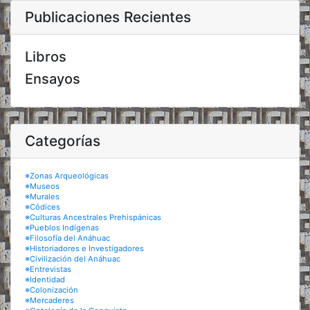
Publicaciones Recientes
Libros
Ensayos
Categorías
※Zonas Arqueológicas
※Museos
※Murales
※Códices
※Culturas Ancestrales Prehispánicas
※Pueblos Indígenas
※Filosofía del Anáhuac
※Historiadores e Investigadores
※Civilización del Anáhuac
※Entrevistas
※Identidad
※Colonización
※Mercaderes