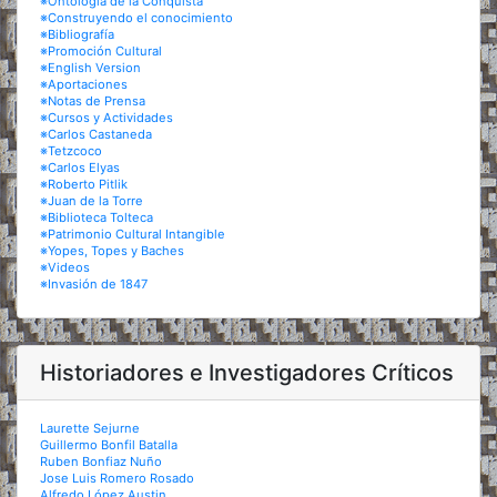
※Ontología de la Conquista
※Construyendo el conocimiento
※Bibliografía
※Promoción Cultural
※English Version
※Aportaciones
※Notas de Prensa
※Cursos y Actividades
※Carlos Castaneda
※Tetzcoco
※Carlos Elyas
※Roberto Pitlik
※Juan de la Torre
※Biblioteca Tolteca
※Patrimonio Cultural Intangible
※Yopes, Topes y Baches
※Videos
※Invasión de 1847
Historiadores e Investigadores Críticos
Laurette Sejurne
Guillermo Bonfil Batalla
Ruben Bonfiaz Nuño
Jose Luis Romero Rosado
Alfredo López Austin