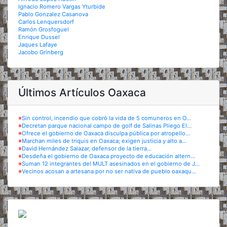
Ignacio Romero Vargas Yturbide
Pablo Gonzalez Casanova
Carlos Lenquersdorf
Ramón Grosfoguel
Enrique Dussel
Jaques Lafaye
Jacobo Grinberg
Últimos Artículos Oaxaca
※
Sin control, incendio que cobró la vida de 5 comuneros en O...
※
Decretan parque nacional campo de golf de Salinas Pliego El...
※
Ofrece el gobierno de Oaxaca disculpa pública por atropello...
※
Marchan miles de triquis en Oaxaca; exigen justicia y alto a...
※
David Hernández Salazar, defensor de la tierra...
※
Desdeña el gobierno de Oaxaca proyecto de educación altern...
※
Suman 12 integrantes del MULT asesinados en el gobierno de J...
※
Vecinos acosan a artesana por no ser nativa de pueblo oaxaqu...