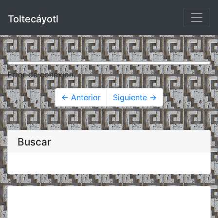
Toltecáyotl
Error de conexión.
← Anterior
Siguiente →
Buscar