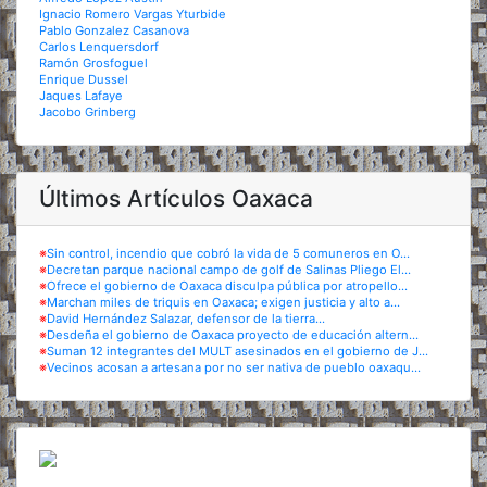
Ignacio Romero Vargas Yturbide
Pablo Gonzalez Casanova
Carlos Lenquersdorf
Ramón Grosfoguel
Enrique Dussel
Jaques Lafaye
Jacobo Grinberg
Últimos Artículos Oaxaca
※
Sin control, incendio que cobró la vida de 5 comuneros en O...
※
Decretan parque nacional campo de golf de Salinas Pliego El...
※
Ofrece el gobierno de Oaxaca disculpa pública por atropello...
※
Marchan miles de triquis en Oaxaca; exigen justicia y alto a...
※
David Hernández Salazar, defensor de la tierra...
※
Desdeña el gobierno de Oaxaca proyecto de educación altern...
※
Suman 12 integrantes del MULT asesinados en el gobierno de J...
※
Vecinos acosan a artesana por no ser nativa de pueblo oaxaqu...