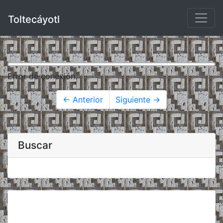
Toltecáyotl
Error de conexión.
← Anterior
Siguiente →
Buscar