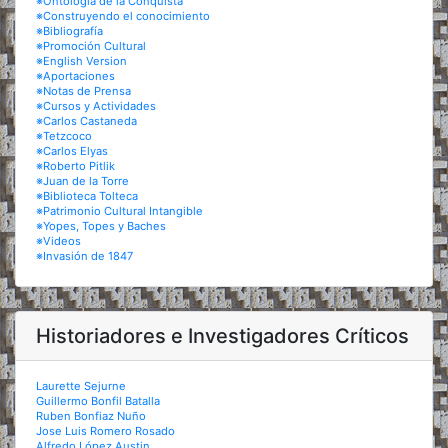
※Ontología de la Conquista
※Construyendo el conocimiento
※Bibliografía
※Promoción Cultural
※English Version
※Aportaciones
※Notas de Prensa
※Cursos y Actividades
※Carlos Castaneda
※Tetzcoco
※Carlos Elyas
※Roberto Pitlik
※Juan de la Torre
※Biblioteca Tolteca
※Patrimonio Cultural Intangible
※Yopes, Topes y Baches
※Videos
※Invasión de 1847
Historiadores e Investigadores Críticos
Laurette Sejurne
Guillermo Bonfil Batalla
Ruben Bonfiaz Nuño
Jose Luis Romero Rosado
Alfredo López Austin