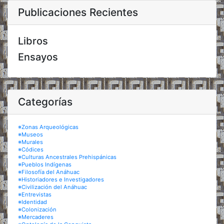
Publicaciones Recientes
Libros
Ensayos
Categorías
※Zonas Arqueológicas
※Museos
※Murales
※Códices
※Culturas Ancestrales Prehispánicas
※Pueblos Indígenas
※Filosofía del Anáhuac
※Historiadores e Investigadores
※Civilización del Anáhuac
※Entrevistas
※Identidad
※Colonización
※Mercaderes